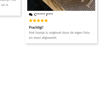
ntwerp. Het
 en is
C****** J****
Beoordeeld
Prachtig!!
5
van de 5
Het hoesje is origineel door de eigen foto
en mooi afgewerkt.