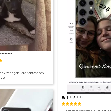
********
d
h
ook zeer geleverd fantastisch
ijs!
I*** S*****
Beoordeeld