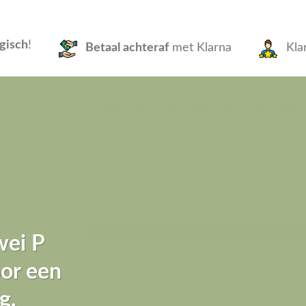
gisch
!
Betaal achteraf
met Klarna
Kla
wei P
oor een
g.