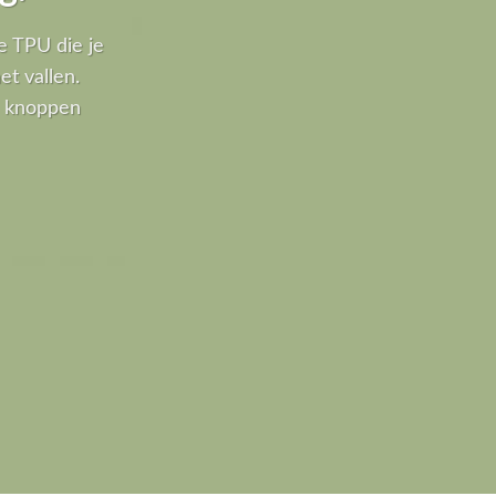
e TPU die je
t vallen.
le knoppen