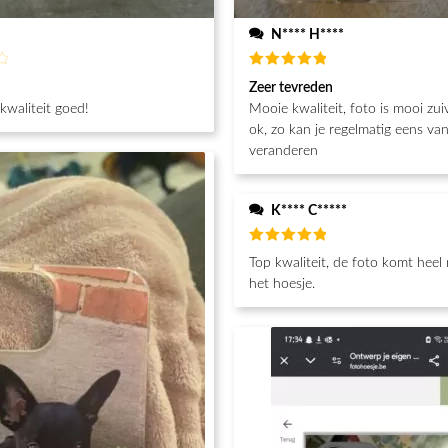
N**** H****
d
Beoordeeld
Zeer tevreden
5
van de 5
 kwaliteit goed!
Mooie kwaliteit, foto is mooi zuiver. Prijs is
ok, zo kan je regelmatig eens va
veranderen
K**** C*****
Beoordeeld
Top kwaliteit, de foto komt heel
5
van de 5
het hoesje.