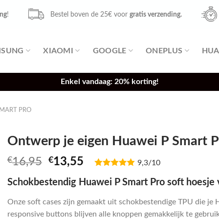
ing
!
Bestel boven de 25€ voor
gratis verzending.
MSUNG
XIAOMI
GOOGLE
ONEPLUS
HUA
Enkel vandaag: 20% korting!
SMART PRO
Ontwerp je eigen Huawei P Smart Pr
Oorspronkelijke
Huidige
€
16,95
€
13,55
9,3/10
prijs
prijs
Schokbestendig Huawei P Smart Pro soft hoesje 
was:
is:
€16,95.
€13,55.
Onze soft cases zijn gemaakt uit schokbestendige TPU die je 
responsive buttons blijven alle knoppen gemakkelijk te gebruike