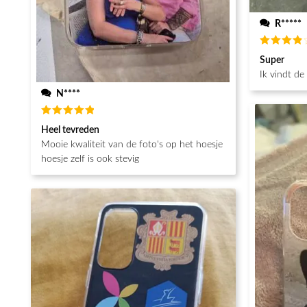
R*****
Beoordeel
Super
4
van de
5
Ik vindt de
N****
Beoordeeld
Heel tevreden
5
van de 5
Mooie kwaliteit van de foto's op het hoesje
hoesje zelf is ook stevig