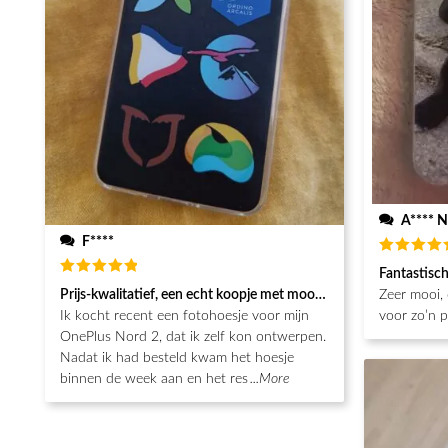
A**** N
F****
Beoordeel
Fantastisc
5
van de 5
Beoordeeld
Prijs-kwalitatief, een echt koopje met mooie afwerking
Zeer mooi, 
5
van de 5
Ik kocht recent een fotohoesje voor mijn
voor zo’n pr
OnePlus Nord 2, dat ik zelf kon ontwerpen.
Nadat ik had besteld kwam het hoesje
binnen de week aan en het res
...More