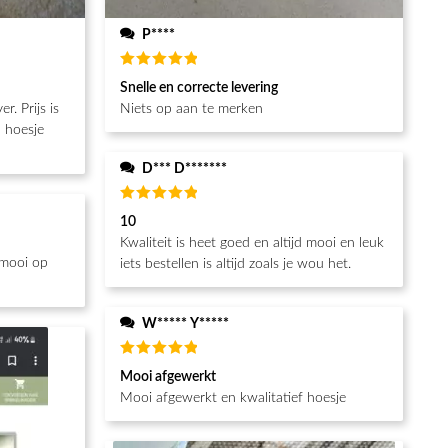
P****
Beoordeeld
Snelle en correcte levering
5
van de 5
Niets op aan te merken
n hoesje
D*** D*******
Beoordeeld
10
5
van de 5
Kwaliteit is heet goed en altijd mooi en leuk
 mooi op
iets bestellen is altijd zoals je wou het.
W***** Y*****
Beoordeeld
Mooi afgewerkt
5
van de 5
Mooi afgewerkt en kwalitatief hoesje