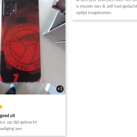
Ik ben zeer tevreden over het o
5
van de 5
is mooier dan ik zelf had gedacht
optijd toegekomen.
+1
d
 goed uit
ce ,op tijd gebracht
adiging aan