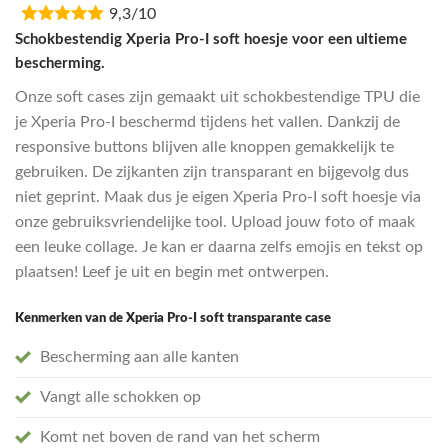
9,3/10
was:
is:
€16,95.
€13,55.
Schokbestendig Xperia Pro-I soft hoesje voor een ultieme
bescherming.
Onze soft cases zijn gemaakt uit schokbestendige TPU die
je Xperia Pro-I beschermd tijdens het vallen. Dankzij de
responsive buttons blijven alle knoppen gemakkelijk te
gebruiken. De zijkanten zijn transparant en bijgevolg dus
niet geprint. Maak dus je eigen Xperia Pro-I soft hoesje via
onze gebruiksvriendelijke tool. Upload jouw foto of maak
een leuke collage. Je kan er daarna zelfs emojis en tekst op
plaatsen! Leef je uit en begin met ontwerpen.
Kenmerken van de Xperia Pro-I soft transparante case
Bescherming aan alle kanten
Vangt alle schokken op
Komt net boven de rand van het scherm