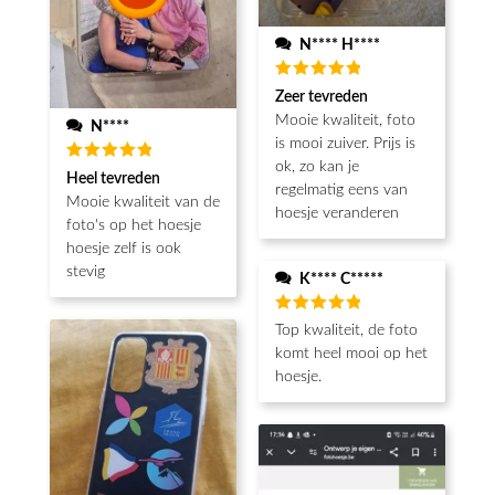
N**** H****
Beoordeeld
Zeer tevreden
5
van de 5
Mooie kwaliteit, foto
N****
is mooi zuiver. Prijs is
ok, zo kan je
Beoordeeld
Heel tevreden
5
van de 5
regelmatig eens van
Mooie kwaliteit van de
hoesje veranderen
foto's op het hoesje
hoesje zelf is ook
stevig
K**** C*****
Beoordeeld
Top kwaliteit, de foto
5
van de 5
komt heel mooi op het
hoesje.