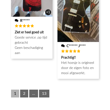
+1
R*****
Beoordeeld
Ziet er heel goed uit
5
van de 5
Goede service ,op tijd
gebracht
C****** J****
Geen beschadiging
aan
Beoordeeld
Prachtig!!
5
van de 5
Het hoesje is origineel
door de eigen foto en
mooi afgewerkt.
1
2
...
13