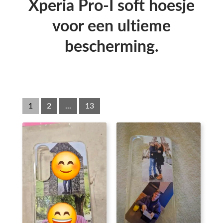
Xperia Pro-I soft hoesje
voor een ultieme
bescherming.
1
2
...
13