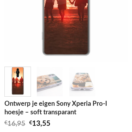
Ontwerp je eigen Sony Xperia Pro-I
hoesje – soft transparant
Oorspronkelijke
Huidige
€
16,95
€
13,55
prijs
prijs