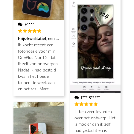
F****
Beoordeeld
Prijs-kwalitatief, een echt koopje met mooie afwerking
5
van de 5
Ik kocht recent een
fotohoesje voor mijn
OnePlus Nord 2, dat
ik zelf kon ontwerpen.
Nadat ik had besteld
kwam het hoesje
binnen de week aan
en het res
...More
I*** S*****
Beoordeeld
Ik ben zeer tevreden
5
van de 5
over het ontwerp. Het
is mooier dan ik zelf
had gedacht en is