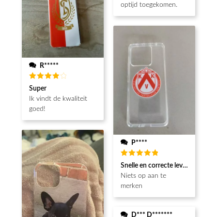
optijd toegekomen.
R*****
Beoordeeld
Super
4
van de
Ik vindt de kwaliteit
5
goed!
P****
Beoordeeld
Snelle en correcte levering
5
van de 5
Niets op aan te
merken
D*** D*******