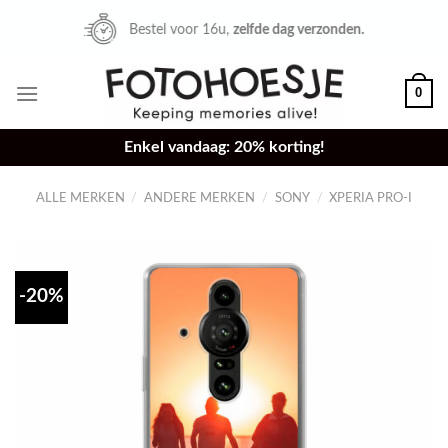
Skip
Bestel voor 16u,
zelfde dag verzonden.
to
content
0
Enkel vandaag: 20% korting!
ALLE MERKEN
/
ANDERE MERKEN
/
SONY
/
XPERIA PRO-I
-20%