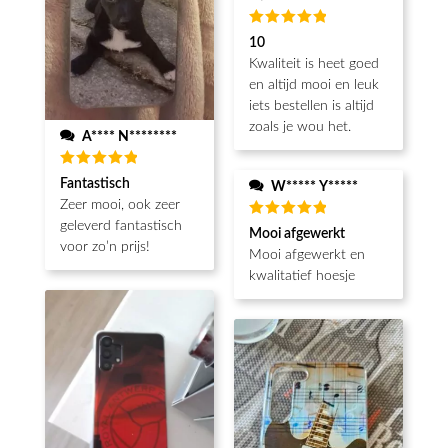
Beoordeeld
10
5
van de 5
Kwaliteit is heet goed
en altijd mooi en leuk
iets bestellen is altijd
zoals je wou het.
A**** N********
Beoordeeld
Fantastisch
W***** Y*****
5
van de 5
Zeer mooi, ook zeer
geleverd fantastisch
Beoordeeld
Mooi afgewerkt
5
van de 5
voor zo’n prijs!
Mooi afgewerkt en
kwalitatief hoesje