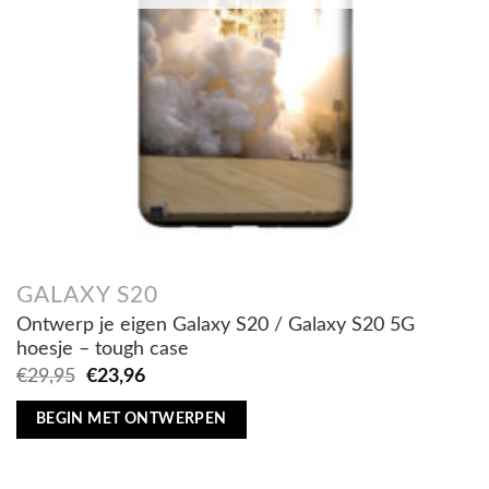
GALAXY S20
Ontwerp je eigen Galaxy S20 / Galaxy S20 5G
hoesje – tough case
Oorspronkelijke
Huidige
€
29,95
€
23,96
prijs
prijs
was:
is:
BEGIN MET ONTWERPEN
€29,95.
€23,96.