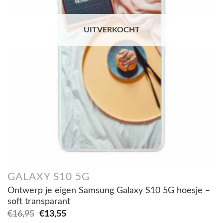
UITVERKOCHT
GALAXY S10 5G
Ontwerp je eigen Samsung Galaxy S10 5G hoesje –
soft transparant
Oorspronkelijke
Huidige
€
16,95
€
13,55
prijs
prijs