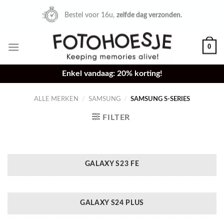
Skip
Uitzonderlijk vandaag
20% korting
!
to
content
0
Enkel vandaag: 20% korting!
ALLE MERKEN
/
SAMSUNG
/
SAMSUNG S-SERIES
FILTER
GALAXY S23 FE
GALAXY S24 PLUS