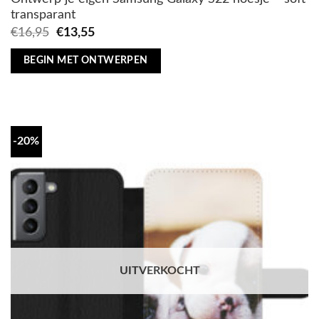
transparant
Oorspronkelijke
Huidige
€
16,95
€
13,55
prijs
prijs
was:
is:
BEGIN MET ONTWERPEN
€16,95.
€13,55.
-20%
UITVERKOCHT