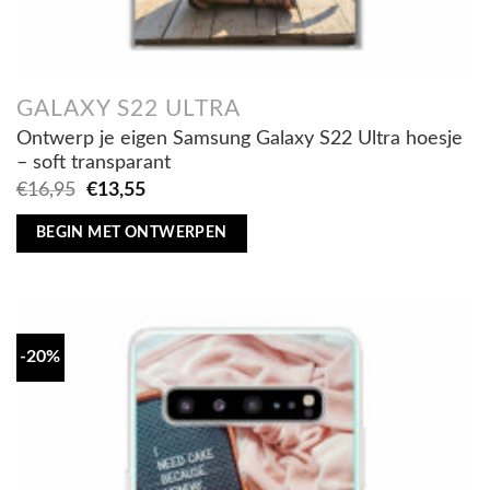
GALAXY S22 ULTRA
Ontwerp je eigen Samsung Galaxy S22 Ultra hoesje
– soft transparant
Oorspronkelijke
Huidige
€
16,95
€
13,55
prijs
prijs
was:
is:
BEGIN MET ONTWERPEN
€16,95.
€13,55.
-20%