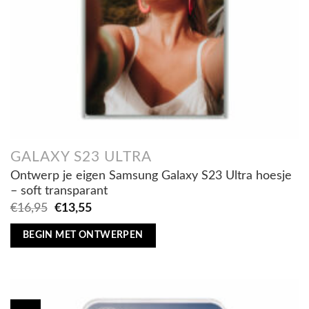
GALAXY S23 ULTRA
Ontwerp je eigen Samsung Galaxy S23 Ultra hoesje
– soft transparant
Oorspronkelijke
Huidige
€
16,95
€
13,55
prijs
prijs
was:
is:
BEGIN MET ONTWERPEN
€16,95.
€13,55.