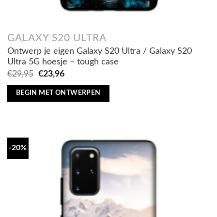
GALAXY S20 ULTRA
Ontwerp je eigen Galaxy S20 Ultra / Galaxy S20
Ultra 5G hoesje – tough case
Oorspronkelijke
Huidige
€
29,95
€
23,96
prijs
prijs
was:
is:
BEGIN MET ONTWERPEN
€29,95.
€23,96.
-20%