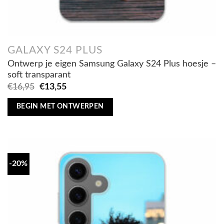
GALAXY S24 PLUS
Ontwerp je eigen Samsung Galaxy S24 Plus hoesje –
soft transparant
Oorspronkelijke
Huidige
€
16,95
€
13,55
prijs
prijs
was:
is:
BEGIN MET ONTWERPEN
€16,95.
€13,55.
-20%