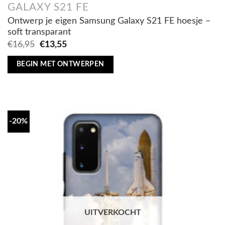
GALAXY S21 FE
Ontwerp je eigen Samsung Galaxy S21 FE hoesje –
soft transparant
Oorspronkelijke
Huidige
€
16,95
€
13,55
prijs
prijs
was:
is:
BEGIN MET ONTWERPEN
€16,95.
€13,55.
-20%
UITVERKOCHT