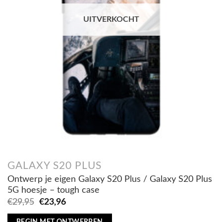
UITVERKOCHT
GALAXY S20 PLUS
Ontwerp je eigen Galaxy S20 Plus / Galaxy S20 Plus
5G hoesje – tough case
Oorspronkelijke
Huidige
€
29,95
€
23,96
prijs
prijs
was:
is:
BEGIN MET ONTWERPEN