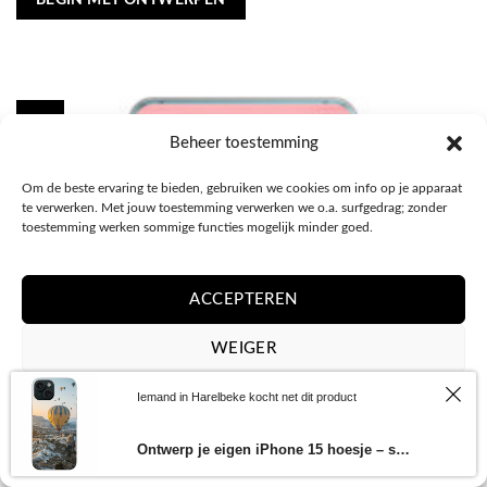
€29,95.
€23,96.
-20%
Beheer toestemming
Om de beste ervaring te bieden, gebruiken we cookies om info op je apparaat
te verwerken. Met jouw toestemming verwerken we o.a. surfgedrag; zonder
toestemming werken sommige functies mogelijk minder goed.
ACCEPTEREN
UITVERKOCHT
WEIGER
BEKIJK VOORKEUREN
Iemand in Harelbeke kocht net dit product
Cookiebeleid
Privacy Policy
Ontwerp je eigen iPhone 15 hoesje – soft transparant