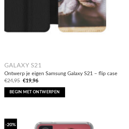
GALAXY S21
Ontwerp je eigen Samsung Galaxy S21 – flip case
Oorspronkelijke
Huidige
€
24,95
€
19,96
prijs
prijs
was:
is:
BEGIN MET ONTWERPEN
€24,95.
€19,96.
-20%