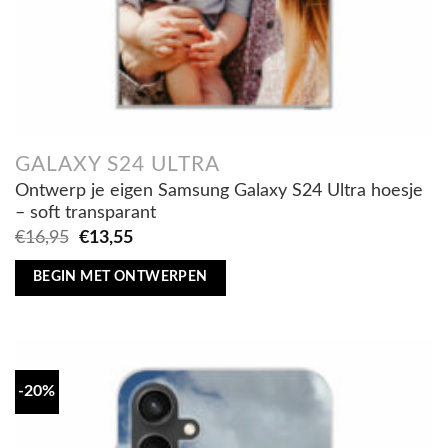
GALAXY S24 ULTRA
Ontwerp je eigen Samsung Galaxy S24 Ultra hoesje
– soft transparant
Oorspronkelijke
Huidige
€
16,95
€
13,55
prijs
prijs
was:
is:
BEGIN MET ONTWERPEN
€16,95.
€13,55.
-20%