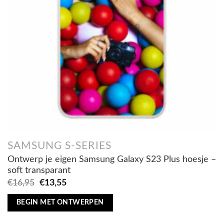
SAMSUNG S-SERIES
Ontwerp je eigen Samsung Galaxy S23 Plus hoesje –
soft transparant
Oorspronkelijke
Huidige
€
16,95
€
13,55
prijs
prijs
was:
is:
BEGIN MET ONTWERPEN
€16,95.
€13,55.