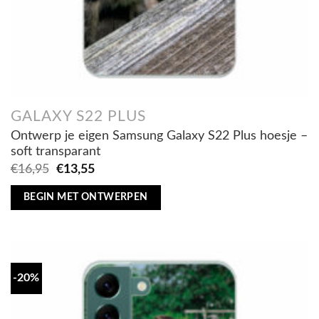
GALAXY S22 PLUS
Ontwerp je eigen Samsung Galaxy S22 Plus hoesje –
soft transparant
Oorspronkelijke
Huidige
€
16,95
€
13,55
prijs
prijs
was:
is:
BEGIN MET ONTWERPEN
€16,95.
€13,55.
-20%