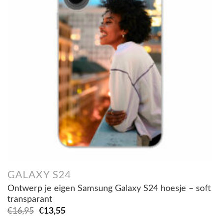
GALAXY S24
Ontwerp je eigen Samsung Galaxy S24 hoesje – soft
transparant
Oorspronkelijke
Huidige
€
16,95
€
13,55
prijs
prijs