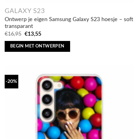
GALAXY S23
Ontwerp je eigen Samsung Galaxy S23 hoesje – soft
transparant
Oorspronkelijke
Huidige
€
16,95
€
13,55
prijs
prijs
was:
is:
BEGIN MET ONTWERPEN
€16,95.
€13,55.
-20%