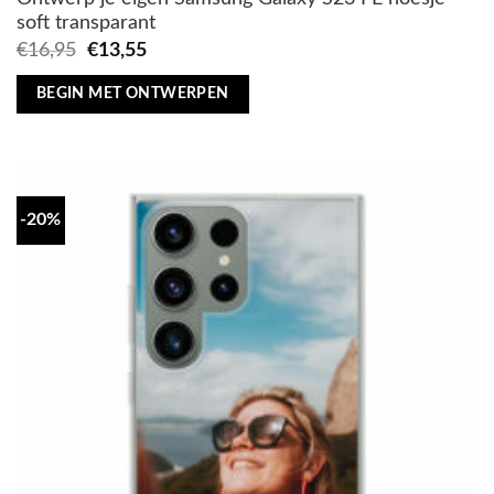
soft transparant
Oorspronkelijke
Huidige
€
16,95
€
13,55
prijs
prijs
was:
is:
BEGIN MET ONTWERPEN
€16,95.
€13,55.
-20%