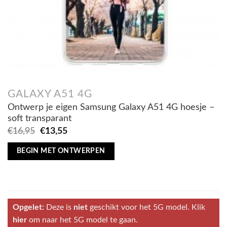
GALAXY A51 4G
Ontwerp je eigen Samsung Galaxy A51 4G hoesje –
soft transparant
Oorspronkelijke
Huidige
€
16,95
€
13,55
prijs
prijs
was:
is:
BEGIN MET ONTWERPEN
€16,95.
€13,55.
Opgelet:
Deze is
niet
geschikt voor het 5G model. Klik
hier
om naar het 5G model te gaan.