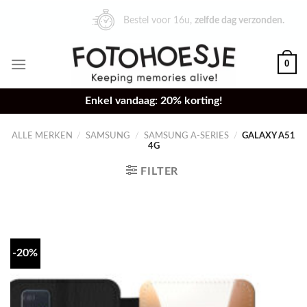
Skip
Bestel voor 16u,
zelfde dag verzonden.
to
content
0
Enkel vandaag: 20% korting!
ALLE MERKEN
/
SAMSUNG
/
SAMSUNG A-SERIES
/
GALAXY A51
4G
FILTER
-20%