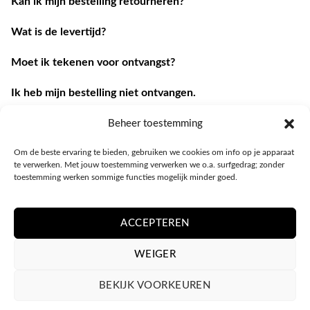
Kan ik mijn bestelling retourneren?
Wat is de levertijd?
Moet ik tekenen voor ontvangst?
Ik heb mijn bestelling niet ontvangen.
Ik heb een andere vraag.
Beheer toestemming
Om de beste ervaring te bieden, gebruiken we cookies om info op je apparaat
Contacteer ons
te verwerken. Met jouw toestemming verwerken we o.a. surfgedrag; zonder
toestemming werken sommige functies mogelijk minder goed.
ACCEPTEREN
WEIGER
BEKIJK VOORKEUREN
PRIVACY POLICY
ALGEMENE VOORWAARDEN
COOKIEBELEID (EU)