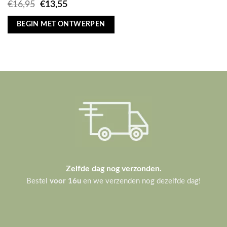
Oorspronkelijke
Huidige
€
16,95
€
13,55
prijs
prijs
was:
is:
BEGIN MET ONTWERPEN
€16,95.
€13,55.
Zelfde dag nog verzonden.
Bestel
voor 16u
en we verzenden nog dezelfde dag!