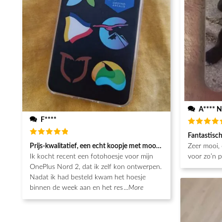
A**** N
F****
Beoordeel
Fantastisc
5
van de 5
Beoordeeld
Prijs-kwalitatief, een echt koopje met mooie afwerking
Zeer mooi, 
5
van de 5
Ik kocht recent een fotohoesje voor mijn
voor zo’n pr
OnePlus Nord 2, dat ik zelf kon ontwerpen.
Nadat ik had besteld kwam het hoesje
binnen de week aan en het res
...More