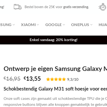
ing
!
Bestel boven de 25€ voor
gratis verzending.
MSUNG
XIAOMI
GOOGLE
ONEPLUS
HUA
Enkel vandaag: 20% korting!
Ontwerp je eigen Samsung Galaxy M
Oorspronkelijke
Huidige
€
16,95
€
13,55
9,3/10
prijs
prijs
Schokbestendig Galaxy M31 soft hoesje voor ee
was:
is:
€16,95.
€13,55.
Onze soft cases zijn gemaakt uit schokbestendige TPU die je 
responsive buttons blijven alle knoppen gemakkelijk te gebruike