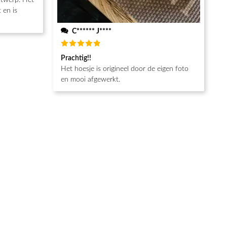
ntwerp. Het
 en is
C****** J****
Beoordeeld
Prachtig!!
5
van de 5
Het hoesje is origineel door de eigen foto
en mooi afgewerkt.