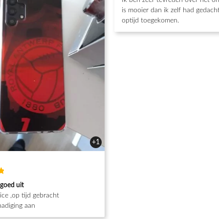
Ik ben zeer tevreden over het o
5
van de 5
is mooier dan ik zelf had gedacht
optijd toegekomen.
+1
d
 goed uit
ce ,op tijd gebracht
adiging aan