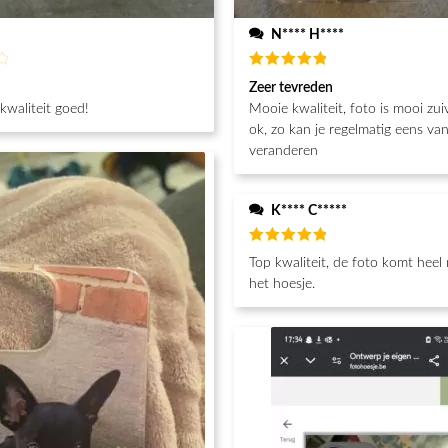
N**** H****
d
Beoordeeld
Zeer tevreden
5
van de 5
 kwaliteit goed!
Mooie kwaliteit, foto is mooi zuiver. Prijs is
ok, zo kan je regelmatig eens va
veranderen
K**** C*****
Beoordeeld
Top kwaliteit, de foto komt heel
5
van de 5
het hoesje.