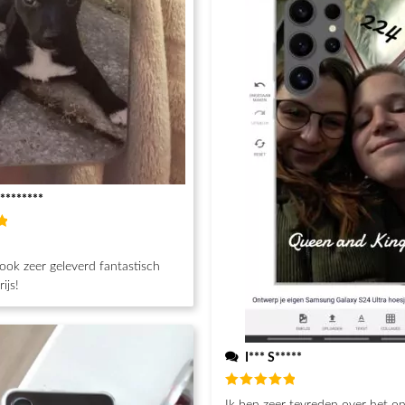
********
d
h
ook zeer geleverd fantastisch
ijs!
I*** S*****
Beoordeeld