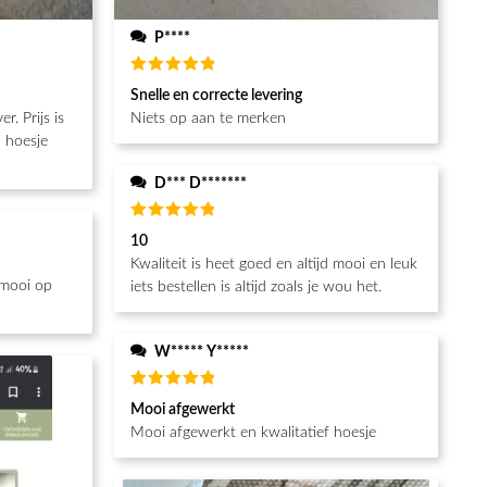
P****
Beoordeeld
Snelle en correcte levering
5
van de 5
Niets op aan te merken
n hoesje
D*** D*******
Beoordeeld
10
5
van de 5
Kwaliteit is heet goed en altijd mooi en leuk
 mooi op
iets bestellen is altijd zoals je wou het.
W***** Y*****
Beoordeeld
Mooi afgewerkt
5
van de 5
Mooi afgewerkt en kwalitatief hoesje