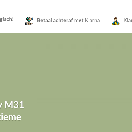
gisch
!
Betaal achteraf
met Klarna
Kla
xy M31
ltieme