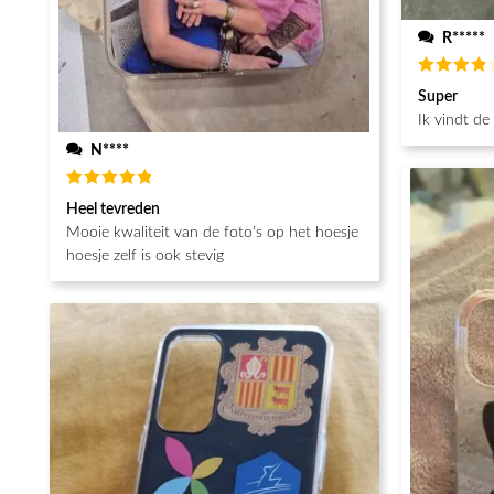
R*****
Beoordeel
Super
4
van de
5
Ik vindt de
N****
Beoordeeld
Heel tevreden
5
van de 5
Mooie kwaliteit van de foto's op het hoesje
hoesje zelf is ook stevig