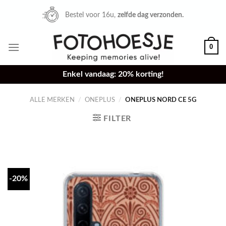
Skip
Bestel voor 16u,
zelfde dag verzonden.
to
content
0
Enkel vandaag: 20% korting!
ALLE MERKEN
/
ONEPLUS
/
ONEPLUS NORD CE 5G
FILTER
-20%