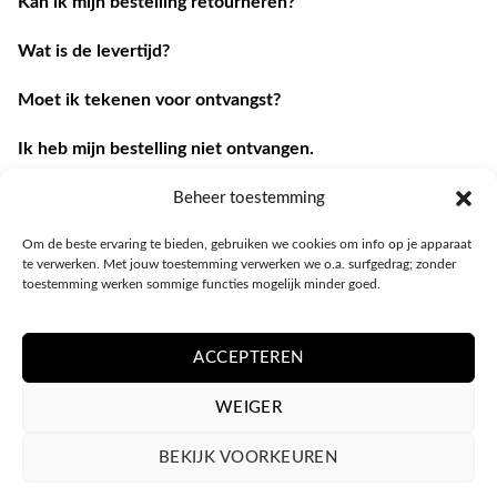
Kan ik mijn bestelling retourneren?
Wat is de levertijd?
Moet ik tekenen voor ontvangst?
Ik heb mijn bestelling niet ontvangen.
Ik heb een andere vraag.
Beheer toestemming
Om de beste ervaring te bieden, gebruiken we cookies om info op je apparaat
Contacteer ons
te verwerken. Met jouw toestemming verwerken we o.a. surfgedrag; zonder
toestemming werken sommige functies mogelijk minder goed.
ACCEPTEREN
WEIGER
BEKIJK VOORKEUREN
PRIVACY POLICY
ALGEMENE VOORWAARDEN
COOKIEBELEID (EU)