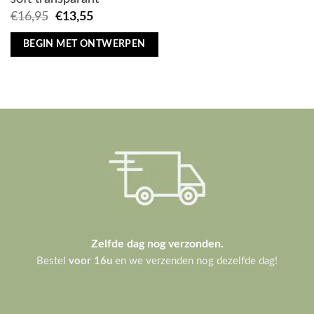
Oorspronkelijke
Huidige
€
16,95
€
13,55
prijs
prijs
was:
is:
BEGIN MET ONTWERPEN
€16,95.
€13,55.
Zelfde dag nog verzonden.
Bestel
voor 16u
en we verzenden nog dezelfde dag!