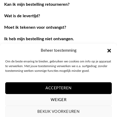
Kan ik mijn bestelling retourneren?
Wat is de levertijd?
Moet ik tekenen voor ontvangst?
Ik heb mijn bestelling niet ontvangen.
Ik heb een andere vraag.
Beheer toestemming
Om de beste ervaring te bieden, gebruiken we cookies om info op je apparaat
Contacteer ons
te verwerken. Met jouw toestemming verwerken we o.a. surfgedrag; zonder
toestemming werken sommige functies mogelijk minder goed.
ACCEPTEREN
WEIGER
BEKIJK VOORKEUREN
PRIVACY POLICY
ALGEMENE VOORWAARDEN