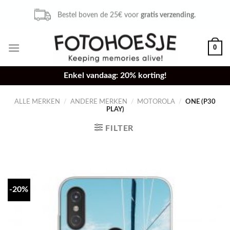
Skip
Bestel voor 16u,
zelfde dag verzonden.
to
content
0
Enkel vandaag: 20% korting!
ALLE MERKEN
/
ANDERE MERKEN
/
MOTOROLA
/
ONE (P30
PLAY)
FILTER
-20%