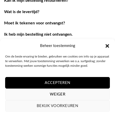
Kan ik mijn bestelling retourneren?
Wat is de levertijd?
Moet ik tekenen voor ontvangst?
Ik heb mijn bestelling niet ontvangen.
Ik heb een andere vraag.
Beheer toestemming
Om de beste ervaring te bieden, gebruiken we cookies om info op je apparaat
Contacteer ons
te verwerken. Met jouw toestemming verwerken we o.a. surfgedrag; zonder
toestemming werken sommige functies mogelijk minder goed.
ACCEPTEREN
WEIGER
BEKIJK VOORKEUREN
PRIVACY POLICY
ALGEMENE VOORWAARDEN
COOKIEBELEID (EU)