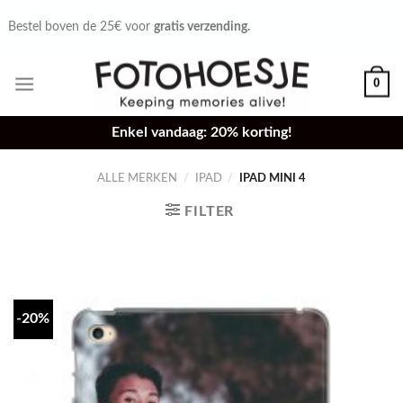
Skip
Bestel voor 16u,
zelfde dag verzonden.
to
content
0
Enkel vandaag: 20% korting!
ALLE MERKEN
/
IPAD
/
IPAD MINI 4
FILTER
-20%