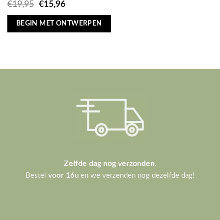
Oorspronkelijke
Huidige
€
19,95
€
15,96
prijs
prijs
was:
is:
BEGIN MET ONTWERPEN
€19,95.
€15,96.
Zelfde dag nog verzonden.
Bestel
voor 16u
en we verzenden nog dezelfde dag!