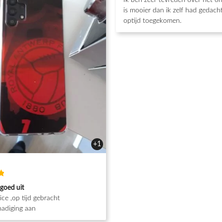
5
van de 5
is mooier dan ik zelf had gedacht
optijd toegekomen.
+1
d
 goed uit
ce ,op tijd gebracht
adiging aan