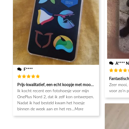
A**** N
F****
Beoordeel
Fantastisc
5
van de 5
Beoordeeld
Prijs-kwalitatief, een echt koopje met mooie afwerking
Zeer mooi, 
5
van de 5
Ik kocht recent een fotohoesje voor mijn
voor zo’n pr
OnePlus Nord 2, dat ik zelf kon ontwerpen.
Nadat ik had besteld kwam het hoesje
binnen de week aan en het res
...More