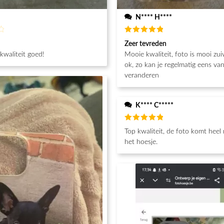
N**** H****
d
Beoordeeld
Zeer tevreden
5
van de 5
 kwaliteit goed!
Mooie kwaliteit, foto is mooi zuiver. Prijs is
ok, zo kan je regelmatig eens va
veranderen
K**** C*****
Beoordeeld
Top kwaliteit, de foto komt heel
5
van de 5
het hoesje.