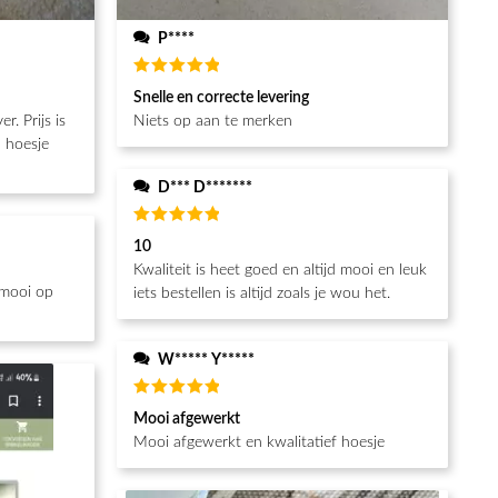
P****
Beoordeeld
Snelle en correcte levering
5
van de 5
Niets op aan te merken
n hoesje
D*** D*******
Beoordeeld
10
5
van de 5
Kwaliteit is heet goed en altijd mooi en leuk
 mooi op
iets bestellen is altijd zoals je wou het.
W***** Y*****
Beoordeeld
Mooi afgewerkt
5
van de 5
Mooi afgewerkt en kwalitatief hoesje