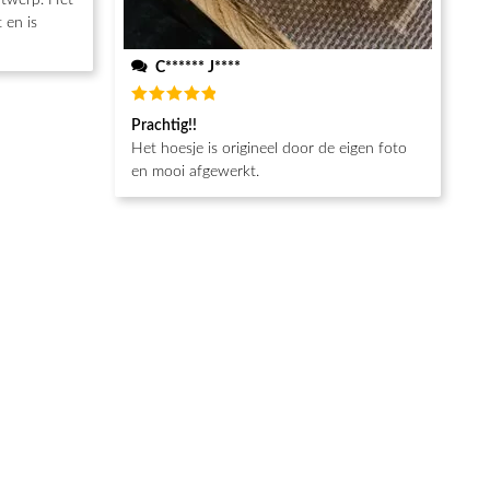
 en is
C****** J****
Beoordeeld
Prachtig!!
5
van de 5
Het hoesje is origineel door de eigen foto
en mooi afgewerkt.