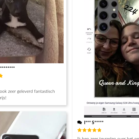
********
d
h
ook zeer geleverd fantastisch
ijs!
I*** S*****
Beoordeeld
Ik ben zeer tevreden over het o