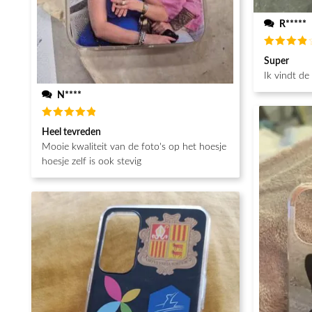
R*****
Beoordeel
Super
4
van de
5
Ik vindt de
N****
Beoordeeld
Heel tevreden
5
van de 5
Mooie kwaliteit van de foto's op het hoesje
hoesje zelf is ook stevig