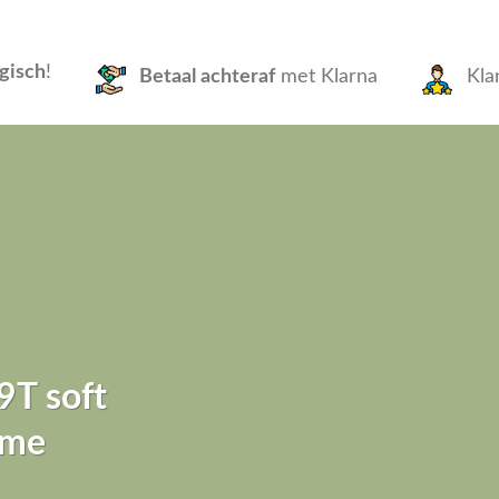
gisch
!
Betaal achteraf
met Klarna
Kla
9T soft
eme