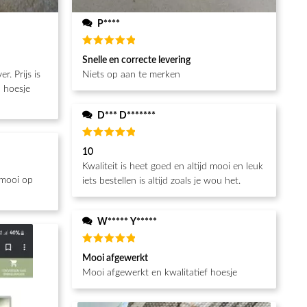
P****
Beoordeeld
Snelle en correcte levering
5
van de 5
Niets op aan te merken
n hoesje
D*** D*******
Beoordeeld
10
5
van de 5
Kwaliteit is heet goed en altijd mooi en leuk
 mooi op
iets bestellen is altijd zoals je wou het.
W***** Y*****
Beoordeeld
Mooi afgewerkt
5
van de 5
Mooi afgewerkt en kwalitatief hoesje