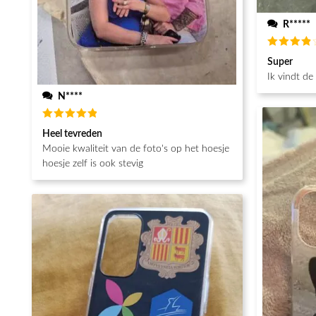
R*****
Beoordeel
Super
4
van de
5
Ik vindt de
N****
Beoordeeld
Heel tevreden
5
van de 5
Mooie kwaliteit van de foto's op het hoesje
hoesje zelf is ook stevig