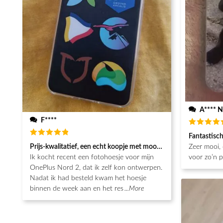
A**** N
F****
Beoordeel
Fantastisc
5
van de 5
Beoordeeld
Prijs-kwalitatief, een echt koopje met mooie afwerking
Zeer mooi, 
5
van de 5
Ik kocht recent een fotohoesje voor mijn
voor zo’n pr
OnePlus Nord 2, dat ik zelf kon ontwerpen.
Nadat ik had besteld kwam het hoesje
binnen de week aan en het res
...More