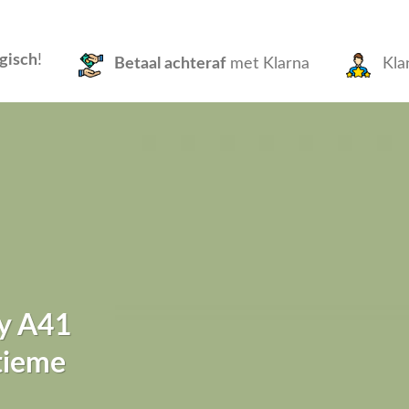
gisch
!
Betaal achteraf
met Klarna
Kla
y A41
ltieme