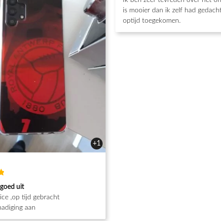
Ik ben zeer tevreden over het o
5
van de 5
is mooier dan ik zelf had gedacht
optijd toegekomen.
+1
d
 goed uit
ce ,op tijd gebracht
adiging aan