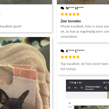
N**** H****
d
Beoordeeld
Zeer tevreden
5
van de 5
 kwaliteit goed!
Mooie kwaliteit, foto is mooi zuiver. Prijs is
ok, zo kan je regelmatig eens va
veranderen
K**** C*****
Beoordeeld
Top kwaliteit, de foto komt heel
5
van de 5
het hoesje.