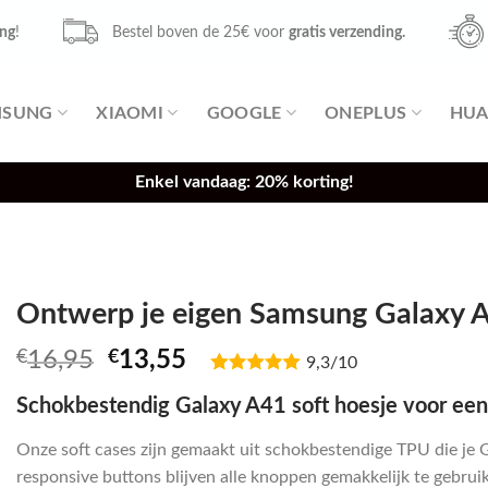
ing
!
Bestel boven de 25€ voor
gratis verzending.
MSUNG
XIAOMI
GOOGLE
ONEPLUS
HUA
Enkel vandaag: 20% korting!
Ontwerp je eigen Samsung Galaxy A
Oorspronkelijke
Huidige
€
16,95
€
13,55
9,3/10
prijs
prijs
Schokbestendig Galaxy A41 soft hoesje voor een
was:
is:
€16,95.
€13,55.
Onze soft cases zijn gemaakt uit schokbestendige TPU die je 
responsive buttons blijven alle knoppen gemakkelijk te gebruike