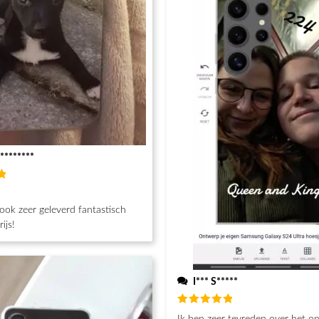
********
d
h
ook zeer geleverd fantastisch
ijs!
I*** S*****
Beoordeeld