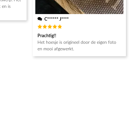
ntwerp. Het
 en is
C****** J****
Beoordeeld
Prachtig!!
5
van de 5
Het hoesje is origineel door de eigen foto
en mooi afgewerkt.