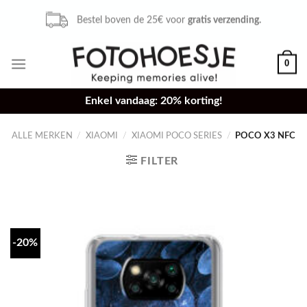
Skip
Bestel voor 16u,
zelfde dag verzonden.
to
content
0
Enkel vandaag: 20% korting!
ALLE MERKEN
/
XIAOMI
/
XIAOMI POCO SERIES
/
POCO X3 NFC
FILTER
-20%