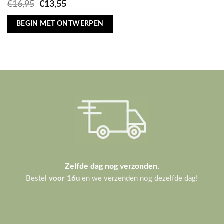
Oorspronkelijke
Huidige
€
16,95
€
13,55
prijs
prijs
was:
is:
BEGIN MET ONTWERPEN
€16,95.
€13,55.
Zelfde dag nog verzonden.
Bestel
voor 16u
en we verzenden nog dezelfde dag!