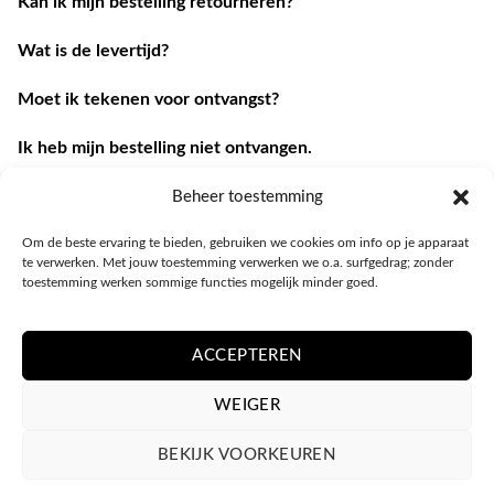
Kan ik mijn bestelling retourneren?
Wat is de levertijd?
Moet ik tekenen voor ontvangst?
Ik heb mijn bestelling niet ontvangen.
Ik heb een andere vraag.
Beheer toestemming
Om de beste ervaring te bieden, gebruiken we cookies om info op je apparaat
Contacteer ons
te verwerken. Met jouw toestemming verwerken we o.a. surfgedrag; zonder
toestemming werken sommige functies mogelijk minder goed.
ACCEPTEREN
WEIGER
BEKIJK VOORKEUREN
PRIVACY POLICY
ALGEMENE VOORWAARDEN
COOKIEBELEID (EU)