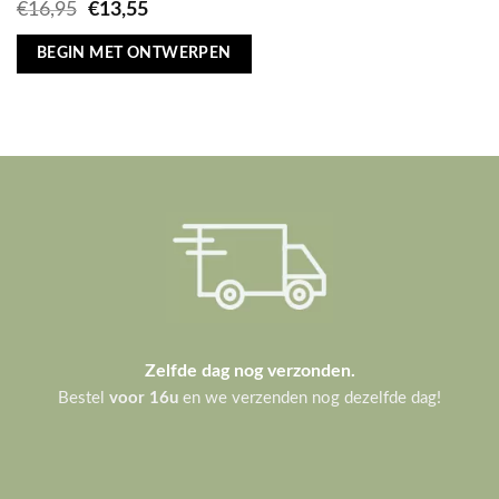
Oorspronkelijke
Huidige
€
16,95
€
13,55
prijs
prijs
was:
is:
BEGIN MET ONTWERPEN
€16,95.
€13,55.
Zelfde dag nog verzonden.
Bestel
voor 16u
en we verzenden nog dezelfde dag!