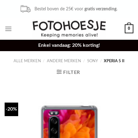
Skip
Bestel voor 16u,
zelfde dag verzonden.
to
content
0
Enkel vandaag: 20% korting!
ALLE MERKEN
/
ANDERE MERKEN
/
SONY
/
XPERIA 5 II
FILTER
-20%