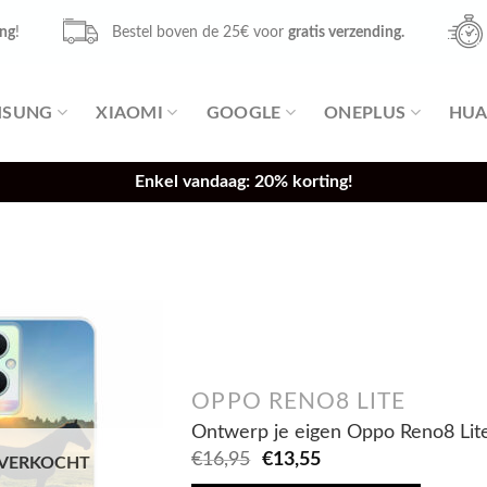
ing
!
Bestel boven de 25€ voor
gratis verzending.
MSUNG
XIAOMI
GOOGLE
ONEPLUS
HUA
Enkel vandaag: 20% korting!
OPPO RENO8 LITE
Ontwerp je eigen Oppo Reno8 Lite
Oorspronkelijke
Huidige
€
16,95
€
13,55
TVERKOCHT
prijs
prijs