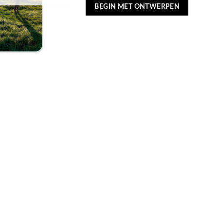
was:
is:
BEGIN MET ONTWERPEN
€16,95.
€13,55.