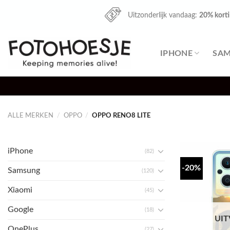
Skip
Uitzonderlijk vandaag:
20% kort
to
content
IPHONE
SA
ALLE MERKEN
/
OPPO
/
OPPO RENO8 LITE
iPhone
(82)
-20%
Samsung
(120)
Xiaomi
(45)
Google
(18)
UI
OnePlus
(27)