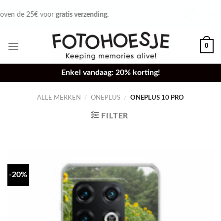
Skip
Bestel voor 16u,
zelfde dag verzonden.
to
content
0
Enkel vandaag: 20% korting!
ALLE MERKEN
/
ONEPLUS
/
ONEPLUS 10 PRO
FILTER
-20%