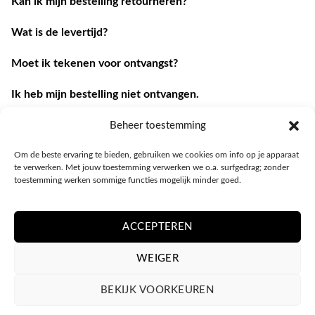
Kan ik mijn bestelling retourneren?
Wat is de levertijd?
Moet ik tekenen voor ontvangst?
Ik heb mijn bestelling niet ontvangen.
Ik heb een andere vraag.
Beheer toestemming
Om de beste ervaring te bieden, gebruiken we cookies om info op je apparaat
Contacteer ons
te verwerken. Met jouw toestemming verwerken we o.a. surfgedrag; zonder
toestemming werken sommige functies mogelijk minder goed.
ACCEPTEREN
WEIGER
BEKIJK VOORKEUREN
PRIVACY POLICY
ALGEMENE VOORWAARDEN
COOKIEBELEID (EU)