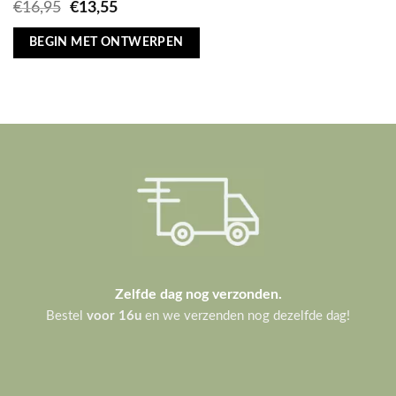
Oorspronkelijke
Huidige
€
16,95
€
13,55
prijs
prijs
was:
is:
BEGIN MET ONTWERPEN
€16,95.
€13,55.
Zelfde dag nog verzonden.
Bestel
voor 16u
en we verzenden nog dezelfde dag!