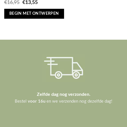
Oorspronkelijke
Huidige
€
16,95
€
13,55
prijs
prijs
was:
is:
BEGIN MET ONTWERPEN
€16,95.
€13,55.
Zelfde dag nog verzonden.
Bestel
voor 16u
en we verzenden nog dezelfde dag!