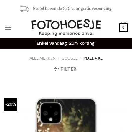
Skip
Bestel voor 16u,
zelfde dag verzonden.
to
content
0
Enkel vandaag: 20% korting!
ALLE MERKEN
/
GOOGLE
/
PIXEL 4 XL
FILTER
-20%