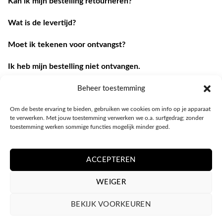
Kan ik mijn bestelling retourneren?
Wat is de levertijd?
Moet ik tekenen voor ontvangst?
Ik heb mijn bestelling niet ontvangen.
Ik heb een andere vraag.
Beheer toestemming
Om de beste ervaring te bieden, gebruiken we cookies om info op je apparaat
Contacteer ons
te verwerken. Met jouw toestemming verwerken we o.a. surfgedrag; zonder
toestemming werken sommige functies mogelijk minder goed.
ACCEPTEREN
WEIGER
BEKIJK VOORKEUREN
PRIVACY POLICY
ALGEMENE VOORWAARDEN
COOKIEBELEID (EU)