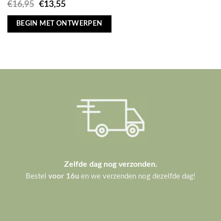
Oorspronkelijke
Huidige
€
16,95
€
13,55
prijs
prijs
was:
is:
BEGIN MET ONTWERPEN
€16,95.
€13,55.
Zelfde dag nog verzonden.
Bestel
voor 16u
en we verzenden nog dezelfde dag!