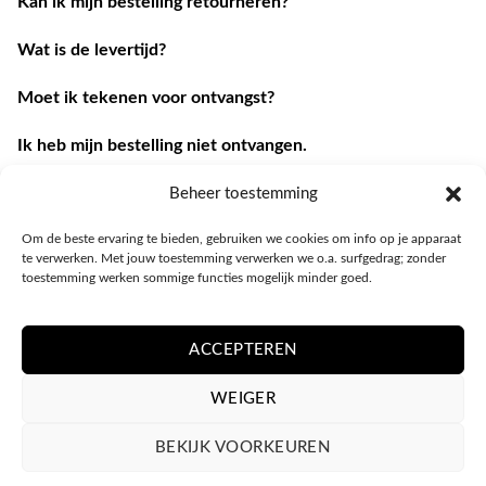
Kan ik mijn bestelling retourneren?
Wat is de levertijd?
Moet ik tekenen voor ontvangst?
Ik heb mijn bestelling niet ontvangen.
Ik heb een andere vraag.
Beheer toestemming
Om de beste ervaring te bieden, gebruiken we cookies om info op je apparaat
Contacteer ons
te verwerken. Met jouw toestemming verwerken we o.a. surfgedrag; zonder
toestemming werken sommige functies mogelijk minder goed.
ACCEPTEREN
WEIGER
BEKIJK VOORKEUREN
PRIVACY POLICY
ALGEMENE VOORWAARDEN
COOKIEBELEID (EU)