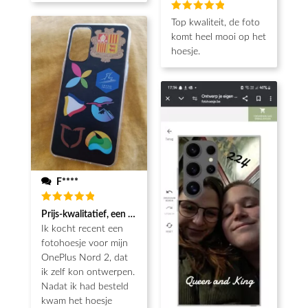
Beoordeeld
Top kwaliteit, de foto
5
van de 5
komt heel mooi op het
hoesje.
F****
Beoordeeld
Prijs-kwalitatief, een echt koopje met mooie afwerking
5
van de 5
Ik kocht recent een
fotohoesje voor mijn
OnePlus Nord 2, dat
ik zelf kon ontwerpen.
Nadat ik had besteld
kwam het hoesje