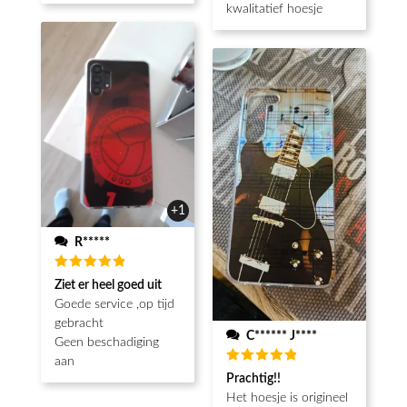
kwalitatief hoesje
+1
R*****
Beoordeeld
Ziet er heel goed uit
5
van de 5
Goede service ,op tijd
gebracht
C****** J****
Geen beschadiging
aan
Beoordeeld
Prachtig!!
5
van de 5
Het hoesje is origineel