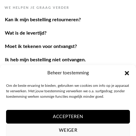
WE HELPEN JE GRAAG VERDER
Kan ik mijn bestelling retourneren?
Wat is de levertijd?
Moet ik tekenen voor ontvangst?
Ik heb mijn bestelling niet ontvangen.
Ik heb een andere vraag.
Beheer toestemming
Om de beste ervaring te bieden, gebruiken we cookies om info op je apparaat
Contacteer ons
te verwerken. Met jouw toestemming verwerken we o.a. surfgedrag; zonder
toestemming werken sommige functies mogelijk minder goed.
ACCEPTEREN
WEIGER