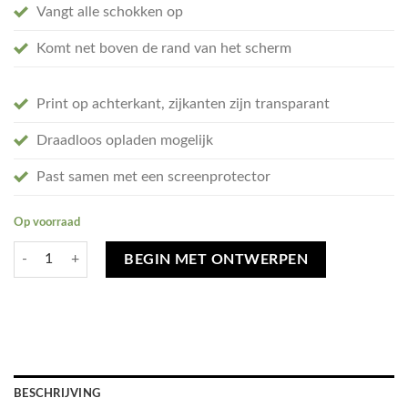
Vangt alle schokken op
Komt net boven de rand van het scherm
Print op achterkant, zijkanten zijn transparant
Draadloos opladen mogelijk
Past samen met een screenprotector
Op voorraad
Ontwerp je eigen Xiaomi Redmi Note 12 Pro Plus soft case (back printed
BEGIN MET ONTWERPEN
BESCHRIJVING