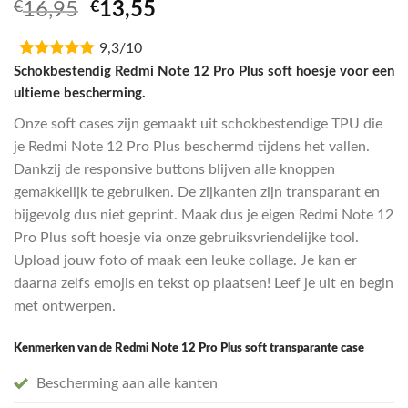
Oorspronkelijke
Huidige
€
16,95
€
13,55
prijs
prijs
9,3/10
was:
is:
€16,95.
€13,55.
Schokbestendig Redmi Note 12 Pro Plus soft hoesje voor een
ultieme bescherming.
Onze soft cases zijn gemaakt uit schokbestendige TPU die
je Redmi Note 12 Pro Plus beschermd tijdens het vallen.
Dankzij de responsive buttons blijven alle knoppen
gemakkelijk te gebruiken. De zijkanten zijn transparant en
bijgevolg dus niet geprint. Maak dus je eigen Redmi Note 12
Pro Plus soft hoesje via onze gebruiksvriendelijke tool.
Upload jouw foto of maak een leuke collage. Je kan er
daarna zelfs emojis en tekst op plaatsen! Leef je uit en begin
met ontwerpen.
Kenmerken van de Redmi Note 12 Pro Plus soft transparante case
Bescherming aan alle kanten