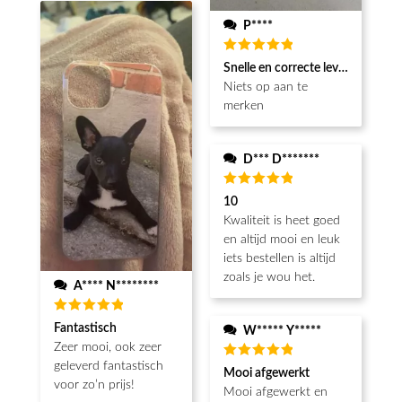
P****
Beoordeeld
Snelle en correcte levering
5
van de 5
Niets op aan te
merken
D*** D*******
Beoordeeld
10
5
van de 5
Kwaliteit is heet goed
en altijd mooi en leuk
iets bestellen is altijd
zoals je wou het.
A**** N********
Beoordeeld
Fantastisch
W***** Y*****
5
van de 5
Zeer mooi, ook zeer
geleverd fantastisch
Beoordeeld
Mooi afgewerkt
5
van de 5
voor zo’n prijs!
Mooi afgewerkt en