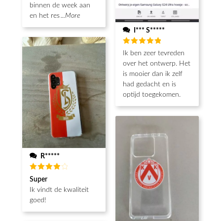
binnen de week aan
en het res
...More
I*** S*****
Beoordeeld
Ik ben zeer tevreden
5
van de 5
over het ontwerp. Het
is mooier dan ik zelf
had gedacht en is
optijd toegekomen.
R*****
Beoordeeld
Super
4
van de
Ik vindt de kwaliteit
5
goed!