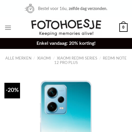
Skip
Bestel voor 16u,
zelfde dag verzonden.
to
content
0
Enkel vandaag: 20% korting!
ALLE MERKEN
/
XIAOMI
/
XIAOMI REDMI SERIES
/
REDMI NOTE
12 PRO PLUS
-20%