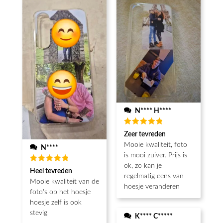
N**** H****
Beoordeeld
Zeer tevreden
5
van de 5
Mooie kwaliteit, foto
N****
is mooi zuiver. Prijs is
ok, zo kan je
Beoordeeld
Heel tevreden
5
van de 5
regelmatig eens van
Mooie kwaliteit van de
hoesje veranderen
foto's op het hoesje
hoesje zelf is ook
stevig
K**** C*****