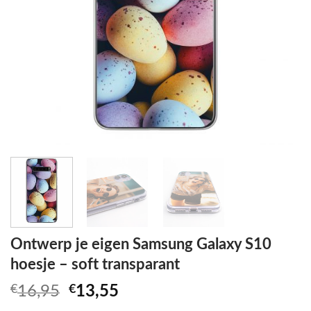
Ontwerp je eigen Samsung Galaxy S10
hoesje – soft transparant
Oorspronkelijke
Huidige
€
16,95
€
13,55
prijs
prijs