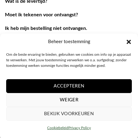
Wat is de levertijd?
Moet ik tekenen voor ontvangst?
Ik heb mijn bestelling niet ontvangen.
Ik heb een andere vraag.
Beheer toestemming
Om de beste ervaring te bieden, gebruiken we cookies om info op je apparaat
Contacteer ons
te verwerken. Met jouw toestemming verwerken we o.a. surfgedrag; zonder
toestemming werken sommige functies mogelijk minder goed.
ACCEPTEREN
WEIGER
BEKIJK VOORKEUREN
PRIVACY POLICY
ALGEMENE VOORWAARDEN
COOKIEBELEID (EU)
Cookiebeleid
Privacy Policy
Copyright 2026 ©
Fotohoesje.be