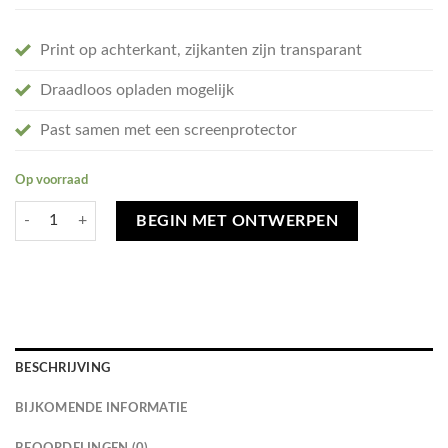
Print op achterkant, zijkanten zijn transparant
Draadloos opladen mogelijk
Past samen met een screenprotector
Op voorraad
Ontwerp je eigen Samsung Galaxy S10 hoesje - soft transparant aantal
BEGIN MET ONTWERPEN
BESCHRIJVING
BIJKOMENDE INFORMATIE
BEOORDELINGEN (0)