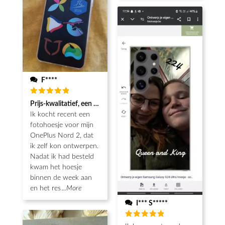
F****
Beoordeeld
Prijs-kwalitatief, een echt koopje met mooie afwerking
5
van de 5
Ik kocht recent een
fotohoesje voor mijn
OnePlus Nord 2, dat
ik zelf kon ontwerpen.
Nadat ik had besteld
kwam het hoesje
binnen de week aan
en het res
...More
I*** S*****
Beoordeeld