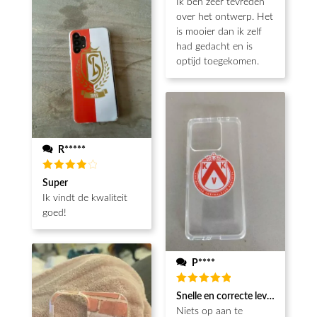
Ik ben zeer tevreden
5
van de 5
over het ontwerp. Het
is mooier dan ik zelf
had gedacht en is
optijd toegekomen.
R*****
Beoordeeld
Super
4
van de
Ik vindt de kwaliteit
5
goed!
P****
Beoordeeld
Snelle en correcte levering
5
van de 5
Niets op aan te