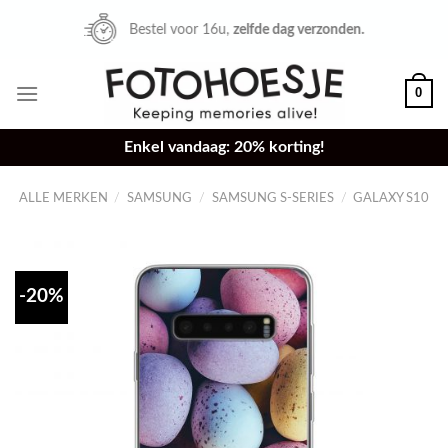
Skip
Bestel voor 16u,
zelfde dag verzonden.
to
content
0
Enkel vandaag: 20% korting!
ALLE MERKEN
/
SAMSUNG
/
SAMSUNG S-SERIES
/
GALAXY S10
-20%