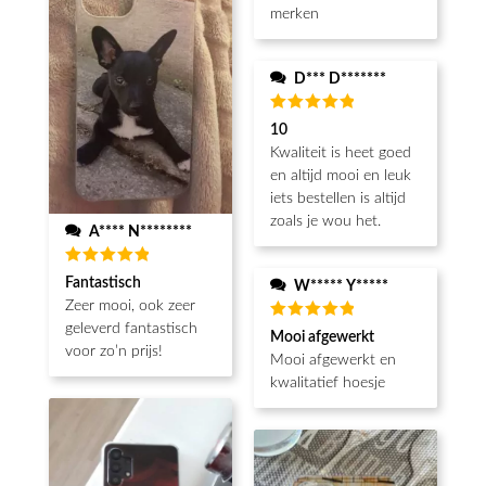
merken
D*** D*******
Beoordeeld
10
5
van de 5
Kwaliteit is heet goed
en altijd mooi en leuk
iets bestellen is altijd
zoals je wou het.
A**** N********
Beoordeeld
Fantastisch
W***** Y*****
5
van de 5
Zeer mooi, ook zeer
geleverd fantastisch
Beoordeeld
Mooi afgewerkt
5
van de 5
voor zo’n prijs!
Mooi afgewerkt en
kwalitatief hoesje