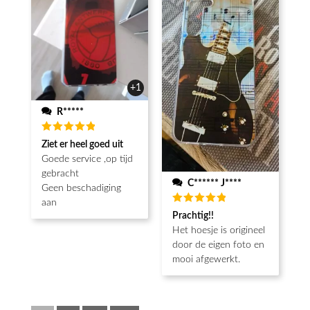
+1
R*****
Beoordeeld
Ziet er heel goed uit
5
van de 5
Goede service ,op tijd
gebracht
C****** J****
Geen beschadiging
aan
Beoordeeld
Prachtig!!
5
van de 5
Het hoesje is origineel
door de eigen foto en
mooi afgewerkt.