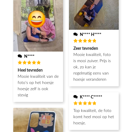
N**** H****
Beoordeeld
Zeer tevreden
5
van de 5
Mooie kwaliteit, foto
N****
is mooi zuiver. Prijs is
ok, zo kan je
Beoordeeld
Heel tevreden
5
van de 5
regelmatig eens van
Mooie kwaliteit van de
hoesje veranderen
foto's op het hoesje
hoesje zelf is ook
stevig
K**** C*****
Beoordeeld
Top kwaliteit, de foto
5
van de 5
komt heel mooi op het
hoesje.