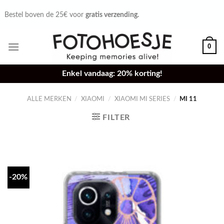
Skip
Bestel voor 16u,
zelfde dag verzonden.
to
content
0
Enkel vandaag: 20% korting!
ALLE MERKEN
/
XIAOMI
/
XIAOMI MI SERIES
/
MI 11
FILTER
-20%