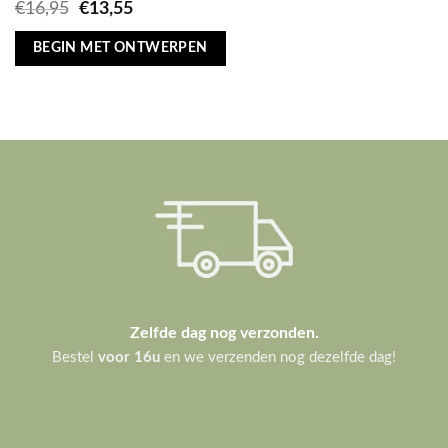
Oorspronkelijke
Huidige
€
16,95
€
13,55
prijs
prijs
was:
is:
BEGIN MET ONTWERPEN
€16,95.
€13,55.
Zelfde dag nog verzonden.
Bestel
voor 16u
en we verzenden nog dezelfde dag!