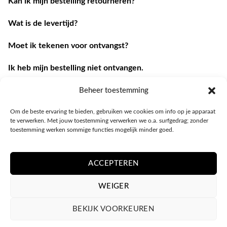
Kan ik mijn bestelling retourneren?
Wat is de levertijd?
Moet ik tekenen voor ontvangst?
Ik heb mijn bestelling niet ontvangen.
Ik heb een andere vraag.
Beheer toestemming
Om de beste ervaring te bieden, gebruiken we cookies om info op je apparaat
Contacteer ons
te verwerken. Met jouw toestemming verwerken we o.a. surfgedrag; zonder
toestemming werken sommige functies mogelijk minder goed.
ACCEPTEREN
WEIGER
BEKIJK VOORKEUREN
PRIVACY POLICY
ALGEMENE VOORWAARDEN
COOKIEBELEID (EU)