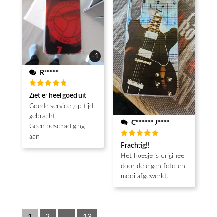
+1
R*****
Beoordeeld
Ziet er heel goed uit
5
van de 5
Goede service ,op tijd
gebracht
C****** J****
Geen beschadiging
aan
Beoordeeld
Prachtig!!
5
van de 5
Het hoesje is origineel
door de eigen foto en
mooi afgewerkt.
1
2
...
13