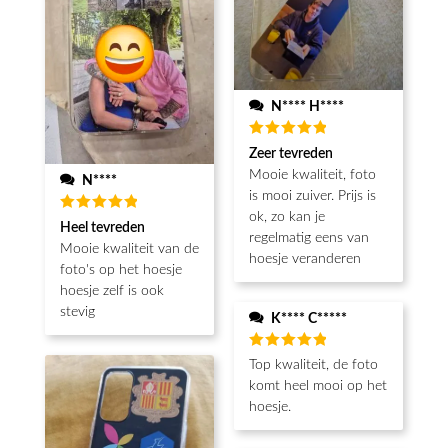
N**** H****
Beoordeeld
Zeer tevreden
5
van de 5
Mooie kwaliteit, foto
N****
is mooi zuiver. Prijs is
ok, zo kan je
Beoordeeld
Heel tevreden
5
van de 5
regelmatig eens van
Mooie kwaliteit van de
hoesje veranderen
foto's op het hoesje
hoesje zelf is ook
stevig
K**** C*****
Beoordeeld
Top kwaliteit, de foto
5
van de 5
komt heel mooi op het
hoesje.