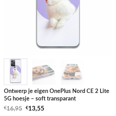
Ontwerp je eigen OnePlus Nord CE 2 Lite
5G hoesje – soft transparant
Oorspronkelijke
Huidige
€
16,95
€
13,55
prijs
prijs