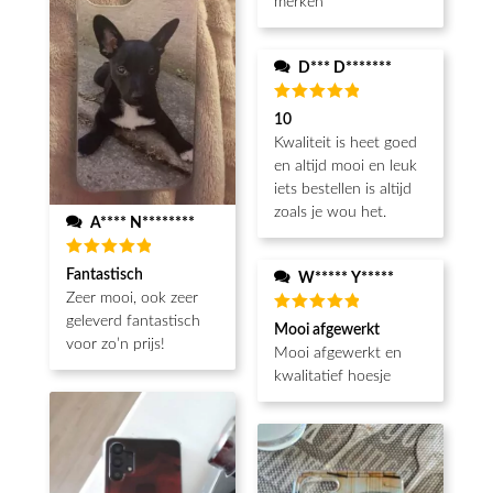
merken
D*** D*******
Beoordeeld
10
5
van de 5
Kwaliteit is heet goed
en altijd mooi en leuk
iets bestellen is altijd
zoals je wou het.
A**** N********
Beoordeeld
Fantastisch
W***** Y*****
5
van de 5
Zeer mooi, ook zeer
geleverd fantastisch
Beoordeeld
Mooi afgewerkt
5
van de 5
voor zo’n prijs!
Mooi afgewerkt en
kwalitatief hoesje