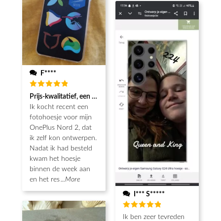
F****
Beoordeeld
Prijs-kwalitatief, een echt koopje met mooie afwerking
5
van de 5
Ik kocht recent een
fotohoesje voor mijn
OnePlus Nord 2, dat
ik zelf kon ontwerpen.
Nadat ik had besteld
kwam het hoesje
binnen de week aan
en het res
...More
I*** S*****
Beoordeeld
Ik ben zeer tevreden