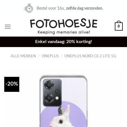
Skip
Bestel voor 16u,
zelfde dag verzonden.
to
content
0
Enkel vandaag: 20% korting!
ALLE MERKEN
/
ONEPLUS
/
ONEPLUS NORD CE 2 LITE 5G
-20%