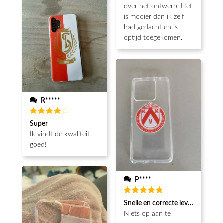
5
van de 5
over het ontwerp. Het
is mooier dan ik zelf
had gedacht en is
optijd toegekomen.
R*****
Beoordeeld
Super
4
van de
Ik vindt de kwaliteit
5
goed!
P****
Beoordeeld
Snelle en correcte levering
5
van de 5
Niets op aan te