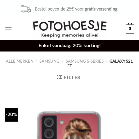
Skip
Bestel voor 16u,
zelfde dag verzonden.
to
content
0
Enkel vandaag: 20% korting!
ALLE MERKEN
/
SAMSUNG
/
SAMSUNG S-SERIES
/
GALAXY S21
FE
FILTER
-20%