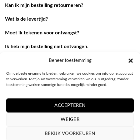
Kan ik mijn bestelling retourneren?
Wat is de levertijd?
Moet ik tekenen voor ontvangst?
Ik heb mijn bestelling niet ontvangen.
Ik heb een andere vraag.
Beheer toestemming
Om de beste ervaring te bieden, gebruiken we cookies om info op je apparaat
Contacteer ons
te verwerken. Met jouw toestemming verwerken we o.a. surfgedrag; zonder
toestemming werken sommige functies mogelijk minder goed.
ACCEPTEREN
WEIGER
BEKIJK VOORKEUREN
PRIVACY POLICY
ALGEMENE VOORWAARDEN