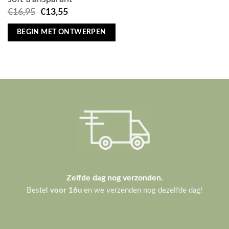
Oorspronkelijke
Huidige
€
16,95
€
13,55
prijs
prijs
was:
is:
BEGIN MET ONTWERPEN
€16,95.
€13,55.
Zelfde dag nog verzonden.
Bestel
voor 16u
en we verzenden nog dezelfde dag!