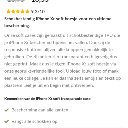
5.00
op 5
prijs
prijs
gebaseerd
op
9,3/10
was:
is:
klantbeoordeling
€16,95.
€13,55.
Schokbestendig iPhone Xr soft hoesje voor een ultieme
bescherming.
Onze soft cases zijn gemaakt uit schokbestendige TPU die
je iPhone Xr beschermd tijdens het vallen. Dankzij de
responsive buttons blijven alle knoppen gemakkelijk te
gebruiken. De zijkanten zijn transparant en bijgevolg dus
niet geprint. Maak dus je eigen iPhone Xr soft hoesje via
onze gebruiksvriendelijke tool. Upload jouw foto of maak
een leuke collage. Je kan er daarna zelfs emojis en tekst op
plaatsen! Leef je uit en begin met ontwerpen.
Kenmerken van de iPhone Xr soft transparante case
Bescherming aan alle kanten
Vangt alle schokken op