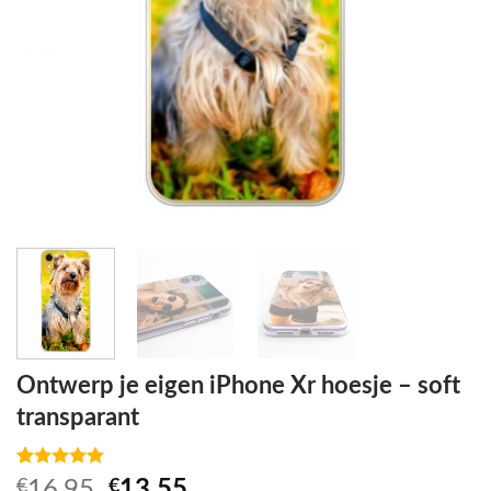
Ontwerp je eigen iPhone Xr hoesje – soft
transparant
Beoordeling
1
Oorspronkelijke
Huidige
€
16,95
€
13,55