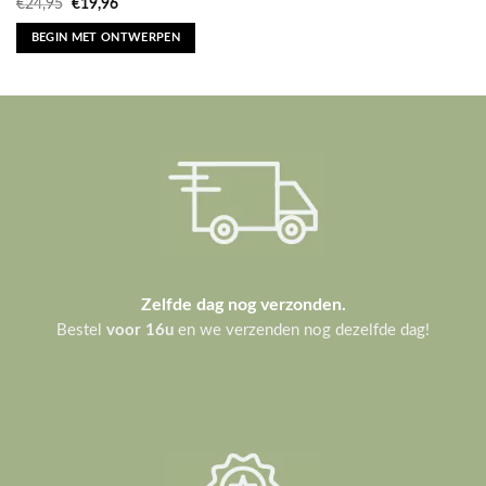
Oorspronkelijke
Huidige
€
24,95
€
19,96
prijs
prijs
was:
is:
BEGIN MET ONTWERPEN
€24,95.
€19,96.
Zelfde dag nog verzonden.
Bestel
voor 16u
en we verzenden nog dezelfde dag!