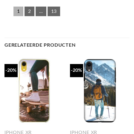
1
2
...
13
GERELATEERDE PRODUCTEN
-20%
-20%
IPHONE XR
IPHONE XR