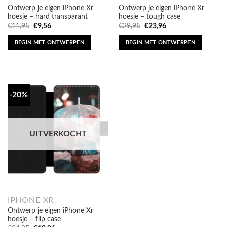
Ontwerp je eigen iPhone Xr
Ontwerp je eigen iPhone Xr
hoesje – hard transparant
hoesje – tough case
Oorspronkelijke
Huidige
Oorspronkelijke
Huidige
€
11,95
€
9,56
€
29,95
€
23,96
prijs
prijs
prijs
prijs
was:
is:
was:
is:
BEGIN MET ONTWERPEN
BEGIN MET ONTWERPEN
€11,95.
€9,56.
€29,95.
€23,96.
-20%
UITVERKOCHT
IPHONE XR
Ontwerp je eigen iPhone Xr
hoesje – flip case