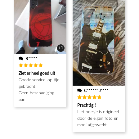
+1
R*****
Beoordeeld
Ziet er heel goed uit
5
van de 5
Goede service ,op tijd
gebracht
C****** J****
Geen beschadiging
aan
Beoordeeld
Prachtig!!
5
van de 5
Het hoesje is origineel
door de eigen foto en
mooi afgewerkt.