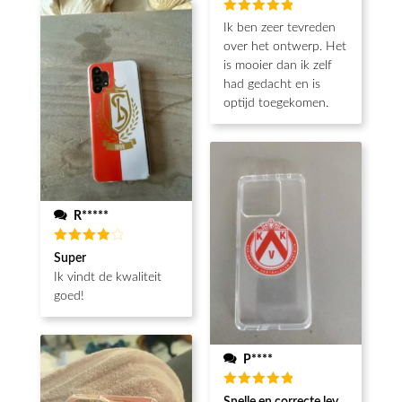
Beoordeeld
Ik ben zeer tevreden
5
van de 5
over het ontwerp. Het
is mooier dan ik zelf
had gedacht en is
optijd toegekomen.
R*****
Beoordeeld
Super
4
van de
Ik vindt de kwaliteit
5
goed!
P****
Beoordeeld
Snelle en correcte levering