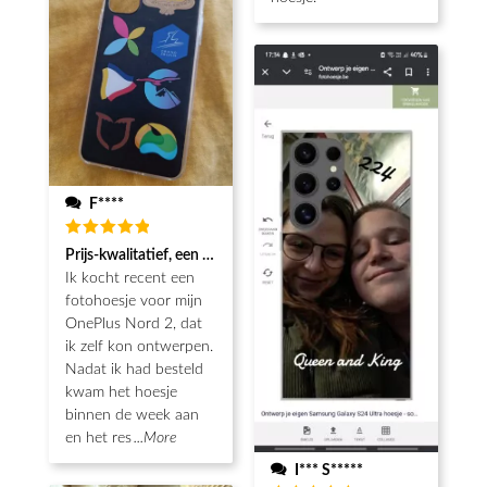
F****
Beoordeeld
Prijs-kwalitatief, een echt koopje met mooie afwerking
5
van de 5
Ik kocht recent een
fotohoesje voor mijn
OnePlus Nord 2, dat
ik zelf kon ontwerpen.
Nadat ik had besteld
kwam het hoesje
binnen de week aan
en het res
...More
I*** S*****