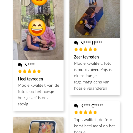
N**** H****
Beoordeeld
Zeer tevreden
5
van de 5
Mooie kwaliteit, foto
N****
is mooi zuiver. Prijs is
ok, zo kan je
Beoordeeld
Heel tevreden
5
van de 5
regelmatig eens van
Mooie kwaliteit van de
hoesje veranderen
foto's op het hoesje
hoesje zelf is ook
stevig
K**** C*****
Beoordeeld
Top kwaliteit, de foto
5
van de 5
komt heel mooi op het
hoesje.