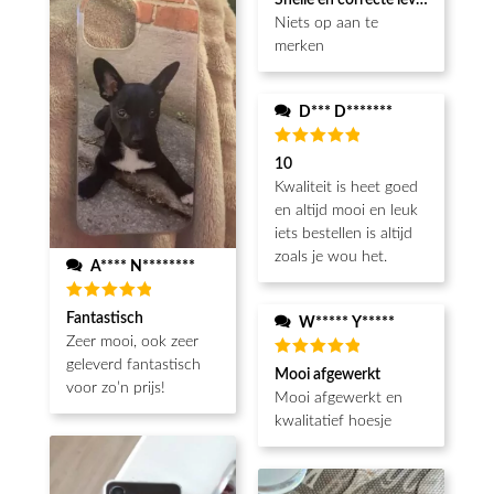
5
van de 5
Niets op aan te
merken
D*** D*******
Beoordeeld
10
5
van de 5
Kwaliteit is heet goed
en altijd mooi en leuk
iets bestellen is altijd
zoals je wou het.
A**** N********
Beoordeeld
Fantastisch
W***** Y*****
5
van de 5
Zeer mooi, ook zeer
geleverd fantastisch
Beoordeeld
Mooi afgewerkt
5
van de 5
voor zo’n prijs!
Mooi afgewerkt en
kwalitatief hoesje