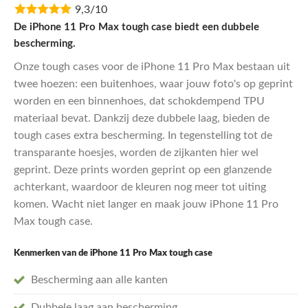
9,3/10
was:
is:
€29,95.
€23,96.
De iPhone 11 Pro Max tough case biedt een dubbele
bescherming.
Onze tough cases voor de iPhone 11 Pro Max bestaan uit
twee hoezen: een buitenhoes, waar jouw foto's op geprint
worden en een binnenhoes, dat schokdempend TPU
materiaal bevat. Dankzij deze dubbele laag, bieden de
tough cases extra bescherming. In tegenstelling tot de
transparante hoesjes, worden de zijkanten hier wel
geprint. Deze prints worden geprint op een glanzende
achterkant, waardoor de kleuren nog meer tot uiting
komen. Wacht niet langer en maak jouw iPhone 11 Pro
Max tough case.
Kenmerken van de iPhone 11 Pro Max
tough case
Bescherming aan alle kanten
Dubbele laag aan bescherming