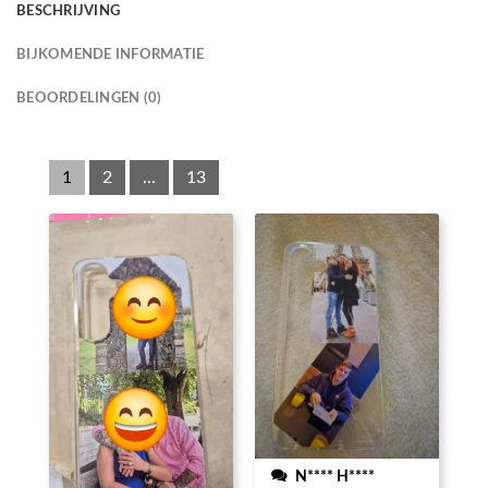
BESCHRIJVING
BIJKOMENDE INFORMATIE
BEOORDELINGEN (0)
1
2
...
13
N**** H****