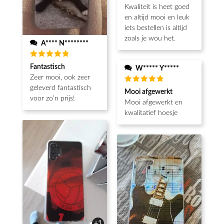
5
van de 5
Kwaliteit is heet goed
en altijd mooi en leuk
iets bestellen is altijd
zoals je wou het.
A**** N********
Beoordeeld
Fantastisch
W***** Y*****
5
van de 5
Zeer mooi, ook zeer
geleverd fantastisch
Beoordeeld
Mooi afgewerkt
5
van de 5
voor zo’n prijs!
Mooi afgewerkt en
kwalitatief hoesje
+1