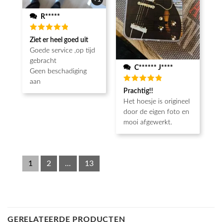
R*****
Beoordeeld
Ziet er heel goed uit
5
van de 5
Goede service ,op tijd
gebracht
C****** J****
Geen beschadiging
aan
Beoordeeld
Prachtig!!
5
van de 5
Het hoesje is origineel
door de eigen foto en
mooi afgewerkt.
1
2
...
13
GERELATEERDE PRODUCTEN