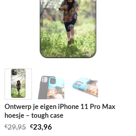
Ontwerp je eigen iPhone 11 Pro Max
hoesje – tough case
Oorspronkelijke
Huidige
€
29,95
€
23,96
prijs
prijs