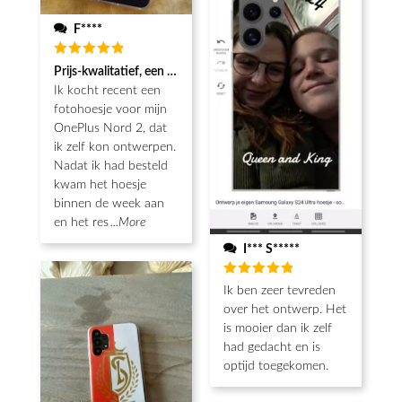
F****
Beoordeeld
Prijs-kwalitatief, een echt koopje met mooie afwerking
5
van de 5
Ik kocht recent een
fotohoesje voor mijn
OnePlus Nord 2, dat
ik zelf kon ontwerpen.
Nadat ik had besteld
kwam het hoesje
binnen de week aan
en het res
...More
I*** S*****
Beoordeeld
Ik ben zeer tevreden
5
van de 5
over het ontwerp. Het
is mooier dan ik zelf
had gedacht en is
optijd toegekomen.