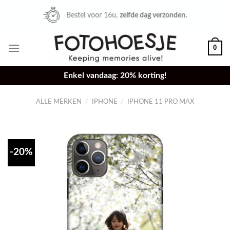
Skip
Bestel voor 16u,
zelfde dag verzonden.
to
content
0
Enkel vandaag: 20% korting!
ALLE MERKEN
/
IPHONE
/
IPHONE 11 PRO MAX
-20%