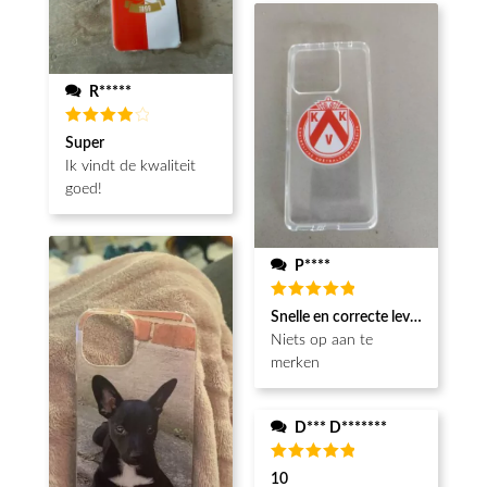
R*****
Beoordeeld
Super
4
van de
Ik vindt de kwaliteit
5
goed!
P****
Beoordeeld
Snelle en correcte levering
5
van de 5
Niets op aan te
merken
D*** D*******
Beoordeeld
10