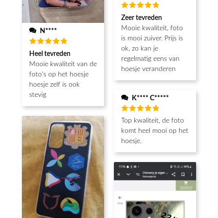
Beoordeeld
Zeer tevreden
5
van de 5
Mooie kwaliteit, foto
N****
is mooi zuiver. Prijs is
ok, zo kan je
Beoordeeld
Heel tevreden
5
van de 5
regelmatig eens van
Mooie kwaliteit van de
hoesje veranderen
foto's op het hoesje
hoesje zelf is ook
stevig
K**** C*****
Beoordeeld
Top kwaliteit, de foto
5
van de 5
komt heel mooi op het
hoesje.