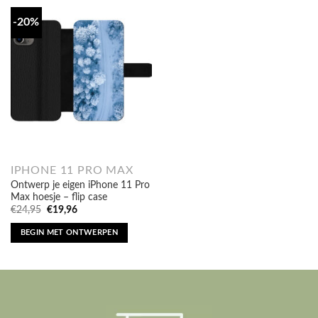
-20%
IPHONE 11 PRO MAX
Ontwerp je eigen iPhone 11 Pro
Max hoesje – flip case
Oorspronkelijke
Huidige
€
24,95
€
19,96
prijs
prijs
was:
is:
BEGIN MET ONTWERPEN
€24,95.
€19,96.