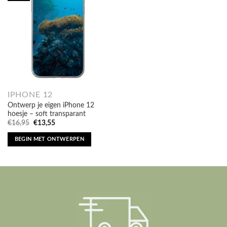
IPHONE 12
Ontwerp je eigen iPhone 12
hoesje – soft transparant
Oorspronkelijke
Huidige
€
16,95
€
13,55
prijs
prijs
was:
is:
BEGIN MET ONTWERPEN
€16,95.
€13,55.