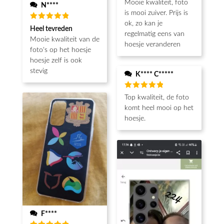
Mooie kwaliteit, foto
N****
is mooi zuiver. Prijs is
ok, zo kan je
Beoordeeld
Heel tevreden
5
van de 5
regelmatig eens van
Mooie kwaliteit van de
hoesje veranderen
foto's op het hoesje
hoesje zelf is ook
stevig
K**** C*****
Beoordeeld
Top kwaliteit, de foto
5
van de 5
komt heel mooi op het
hoesje.
F****