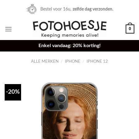
Skip
Bestel voor 16u,
zelfde dag verzonden.
to
content
0
Enkel vandaag: 20% korting!
ALLE MERKEN
/
IPHONE
/
IPHONE 12
-20%