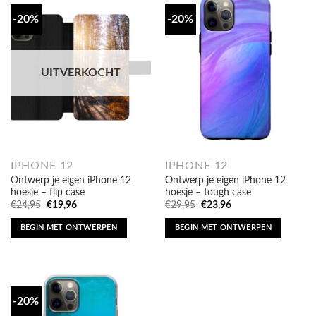
-20%
-20%
UITVERKOCHT
IPHONE 12
IPHONE 12
Ontwerp je eigen iPhone 12
Ontwerp je eigen iPhone 12
hoesje – flip case
hoesje – tough case
Oorspronkelijke
Huidige
Oorspronkelijke
Huidige
€
24,95
€
19,96
€
29,95
€
23,96
prijs
prijs
prijs
prijs
was:
is:
was:
is:
BEGIN MET ONTWERPEN
BEGIN MET ONTWERPEN
€24,95.
€19,96.
€29,95.
€23,96.
-20%