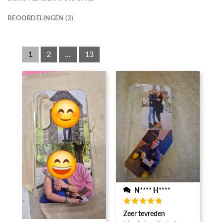
BEOORDELINGEN (3)
1
2
...
13
N**** H****
Beoordeeld
Zeer tevreden
5
van de 5