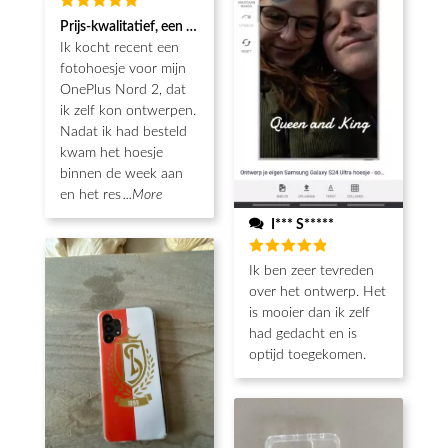
Beoordeeld
Prijs-kwalitatief, een echt koopje met mooie afwerking
5
van de 5
Ik kocht recent een
fotohoesje voor mijn
OnePlus Nord 2, dat
ik zelf kon ontwerpen.
Nadat ik had besteld
kwam het hoesje
binnen de week aan
en het res
...More
I*** S*****
Beoordeeld
Ik ben zeer tevreden
5
van de 5
over het ontwerp. Het
is mooier dan ik zelf
had gedacht en is
optijd toegekomen.