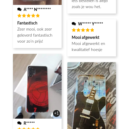
iets bestellen is altijd
zoals je wou het.
A**** N********
Beoordeeld
Fantastisch
W***** Y*****
5
van de 5
Zeer mooi, ook zeer
geleverd fantastisch
Beoordeeld
Mooi afgewerkt
5
van de 5
voor zo’n prijs!
Mooi afgewerkt en
kwalitatief hoesje
+1
R*****