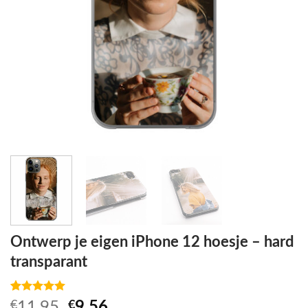
Ontwerp je eigen iPhone 12 hoesje – hard
transparant
Beoordeling
3
Oorspronkelijke
Huidige
€
11,95
€
9,56