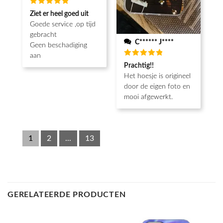
Beoordeeld
Ziet er heel goed uit
5
van de 5
Goede service ,op tijd
gebracht
C****** J****
Geen beschadiging
aan
Beoordeeld
Prachtig!!
5
van de 5
Het hoesje is origineel
door de eigen foto en
mooi afgewerkt.
1
2
...
13
GERELATEERDE PRODUCTEN