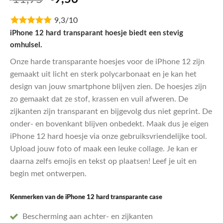
5.00
op 5
prijs
prijs
gebaseerd
op
9,3/10
was:
is:
klantbeoordelingen
€11,95.
€9,56.
iPhone 12 hard transparant hoesje biedt een stevig
omhulsel.
Onze harde transparante hoesjes voor de iPhone 12 zijn
gemaakt uit licht en sterk polycarbonaat en je kan het
design van jouw smartphone blijven zien. De hoesjes zijn
zo gemaakt dat ze stof, krassen en vuil afweren. De
zijkanten zijn transparant en bijgevolg dus niet geprint. De
onder- en bovenkant blijven onbedekt. Maak dus je eigen
iPhone 12 hard hoesje via onze gebruiksvriendelijke tool.
Upload jouw foto of maak een leuke collage. Je kan er
daarna zelfs emojis en tekst op plaatsen! Leef je uit en
begin met ontwerpen.
Kenmerken van de iPhone 12 hard
transparante
case
Bescherming aan achter- en zijkanten