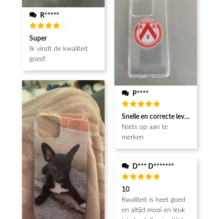
R*****
Beoordeeld
Super
4
van de
Ik vindt de kwaliteit
5
goed!
P****
Beoordeeld
Snelle en correcte levering
5
van de 5
Niets op aan te
merken
D*** D*******
Beoordeeld
10
5
van de 5
Kwaliteit is heet goed
en altijd mooi en leuk