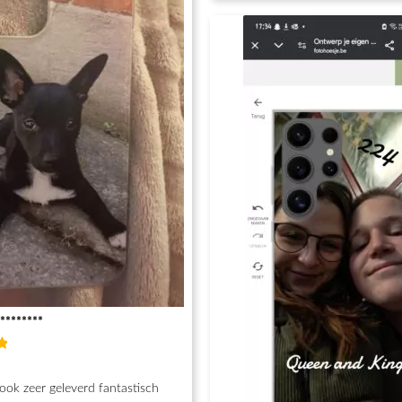
********
d
h
ook zeer geleverd fantastisch