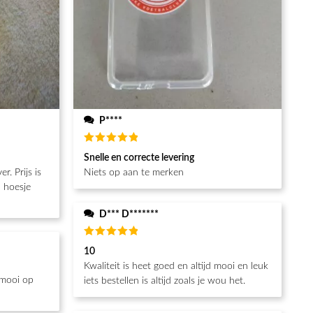
P****
Beoordeeld
Snelle en correcte levering
5
van de 5
Niets op aan te merken
n hoesje
D*** D*******
Beoordeeld
10
5
van de 5
Kwaliteit is heet goed en altijd mooi en leuk
 mooi op
iets bestellen is altijd zoals je wou het.