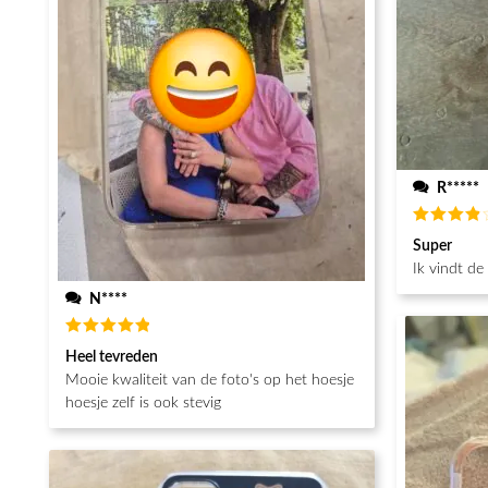
R*****
Beoordeel
Super
4
van de
5
Ik vindt de
N****
Beoordeeld
Heel tevreden
5
van de 5
Mooie kwaliteit van de foto's op het hoesje
hoesje zelf is ook stevig