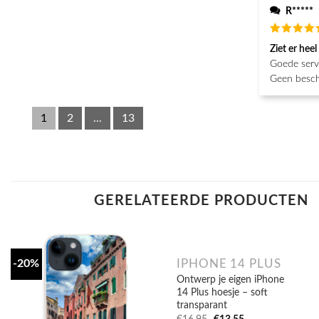
R*****
Beoordeel
Ziet er heel
5
van de 5
Goede servi
Geen besch
1
2
...
13
GERELATEERDE PRODUCTEN
IPHONE 14 PLUS
-20%
Ontwerp je eigen iPhone
14 Plus hoesje – soft
transparant
Oorspronkelijke
Huidige