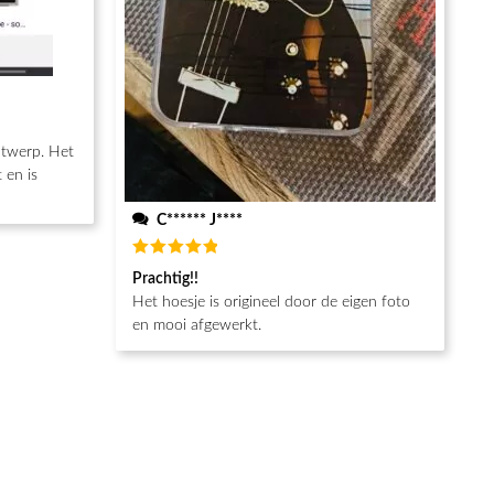
ntwerp. Het
 en is
C****** J****
Beoordeeld
Prachtig!!
5
van de 5
Het hoesje is origineel door de eigen foto
en mooi afgewerkt.