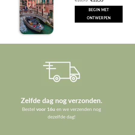
€
16,95
€
13,55
prijs
prijs
was:
is:
BEGIN MET
€16,95.
€13,55.
ONTWERPEN
Zelfde dag nog verzonden.
Bestel
voor 16u
en we verzenden nog
dezelfde dag!