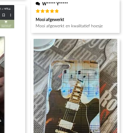
W***** Y*****
Beoordeeld
Mooi afgewerkt
5
van de 5
Mooi afgewerkt en kwalitatief hoesje