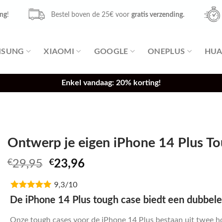
ing
!
Bestel boven de 25€ voor
gratis verzending.
MSUNG
XIAOMI
GOOGLE
ONEPLUS
HUA
Enkel vandaag: 20% korting!
Ontwerp je eigen iPhone 14 Plus To
Oorspronkelijke
Huidige
€
29,95
€
23,96
prijs
prijs
9,3/10
was:
is:
€29,95.
€23,96.
De iPhone 14 Plus tough case biedt een dubbel
Onze tough cases voor de iPhone 14 Plus bestaan uit twee h