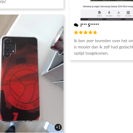
ijs!
I*** S*****
Beoordeeld
Ik ben zeer tevreden over het o
5
van de 5
is mooier dan ik zelf had gedacht
optijd toegekomen.
+1