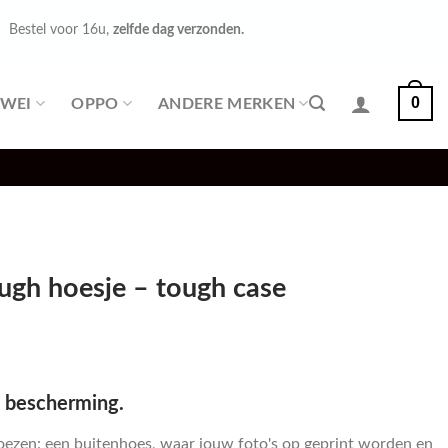
Bestel voor 16u,
zelfde dag verzonden.
0
WEI
OPPO
ANDERE MERKEN
ugh hoesje – tough case
e bescherming.
oezen: een buitenhoes, waar jouw foto's op geprint worden en