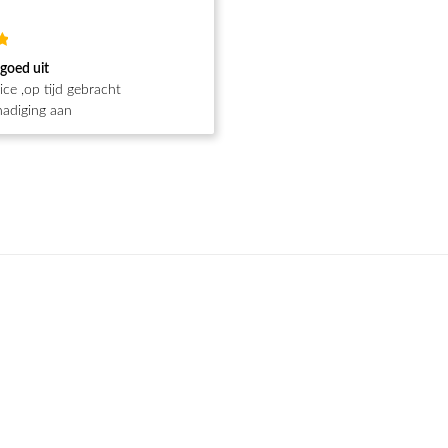
d
 goed uit
ce ,op tijd gebracht
adiging aan