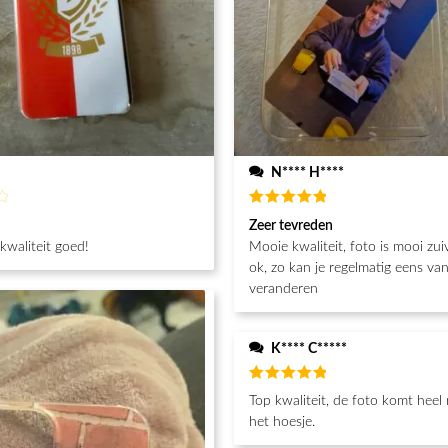
N**** H****
d
Beoordeeld
Zeer tevreden
5
van de 5
 kwaliteit goed!
Mooie kwaliteit, foto is mooi zuiver. Prijs is
ok, zo kan je regelmatig eens va
veranderen
K**** C*****
Beoordeeld
Top kwaliteit, de foto komt heel
5
van de 5
het hoesje.