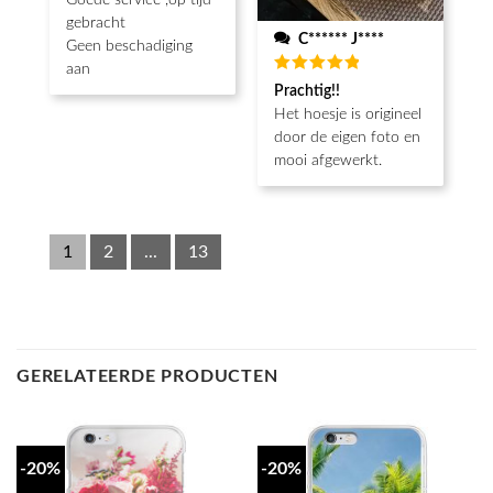
Goede service ,op tijd
gebracht
C****** J****
Geen beschadiging
aan
Beoordeeld
Prachtig!!
5
van de 5
Het hoesje is origineel
door de eigen foto en
mooi afgewerkt.
1
2
...
13
GERELATEERDE PRODUCTEN
-20%
-20%