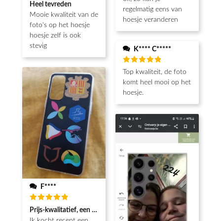
Beoordeeld
Heel tevreden
5
van de 5
regelmatig eens van
Mooie kwaliteit van de
hoesje veranderen
foto's op het hoesje
hoesje zelf is ook
stevig
K**** C*****
Beoordeeld
Top kwaliteit, de foto
5
van de 5
komt heel mooi op het
hoesje.
F****
Beoordeeld
Prijs-kwalitatief, een echt koopje met mooie afwerking
5
van de 5
Ik kocht recent een