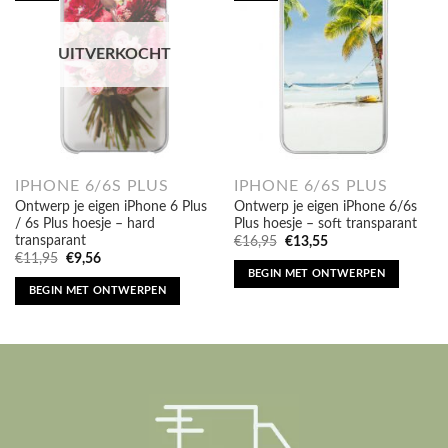
UITVERKOCHT
IPHONE 6/6S PLUS
IPHONE 6/6S PLUS
Ontwerp je eigen iPhone 6 Plus
Ontwerp je eigen iPhone 6/6s
/ 6s Plus hoesje – hard
Plus hoesje – soft transparant
transparant
Oorspronkelijke
Huidige
€
16,95
€
13,55
prijs
prijs
Oorspronkelijke
Huidige
€
11,95
€
9,56
was:
is:
prijs
prijs
BEGIN MET ONTWERPEN
€16,95.
€13,55.
was:
is:
BEGIN MET ONTWERPEN
€11,95.
€9,56.