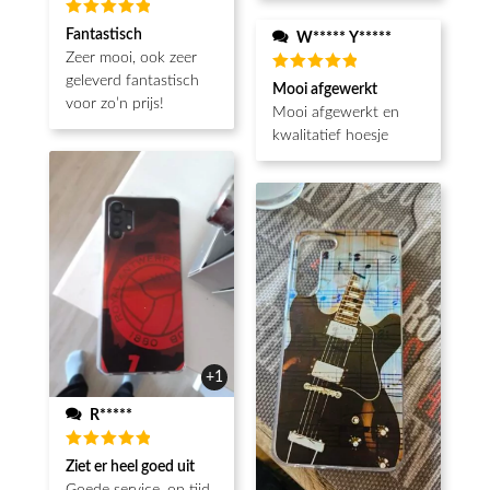
Beoordeeld
Fantastisch
W***** Y*****
5
van de 5
Zeer mooi, ook zeer
geleverd fantastisch
Beoordeeld
Mooi afgewerkt
5
van de 5
voor zo’n prijs!
Mooi afgewerkt en
kwalitatief hoesje
+1
R*****
Beoordeeld
Ziet er heel goed uit
5
van de 5