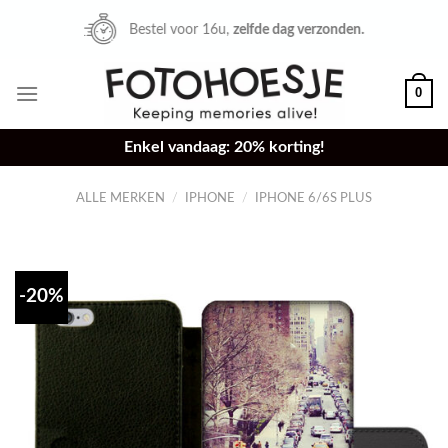
Skip
Bestel voor 16u,
zelfde dag verzonden.
to
content
0
Enkel vandaag: 20% korting!
ALLE MERKEN
/
IPHONE
/
IPHONE 6/6S PLUS
-20%