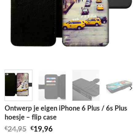
Ontwerp je eigen iPhone 6 Plus / 6s Plus
hoesje – flip case
Oorspronkelijke
Huidige
€
24,95
€
19,96
prijs
prijs