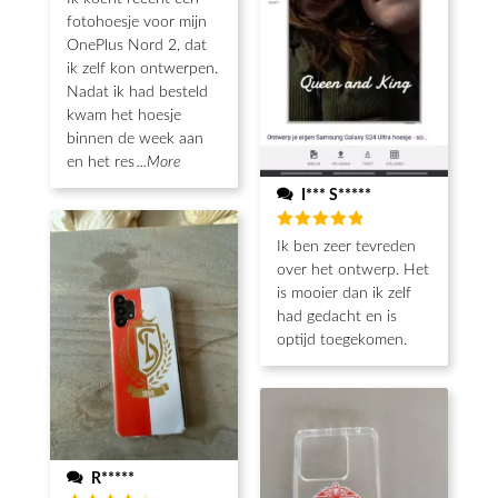
fotohoesje voor mijn
OnePlus Nord 2, dat
ik zelf kon ontwerpen.
Nadat ik had besteld
kwam het hoesje
binnen de week aan
en het res
...More
I*** S*****
Beoordeeld
Ik ben zeer tevreden
5
van de 5
over het ontwerp. Het
is mooier dan ik zelf
had gedacht en is
optijd toegekomen.
R*****