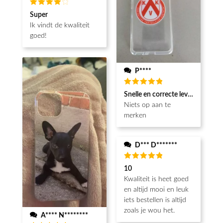
Beoordeeld
Super
4
van de
Ik vindt de kwaliteit
5
goed!
P****
Beoordeeld
Snelle en correcte levering
5
van de 5
Niets op aan te
merken
D*** D*******
Beoordeeld
10
5
van de 5
Kwaliteit is heet goed
en altijd mooi en leuk
iets bestellen is altijd
zoals je wou het.
A**** N********