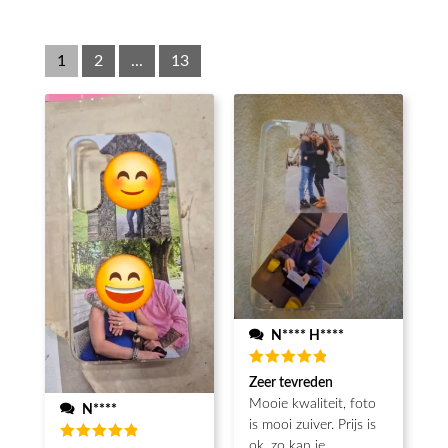
1
2
...
13
N**** H****
Beoordeeld
Zeer tevreden
5
van de 5
Mooie kwaliteit, foto
N****
is mooi zuiver. Prijs is
ok, zo kan je